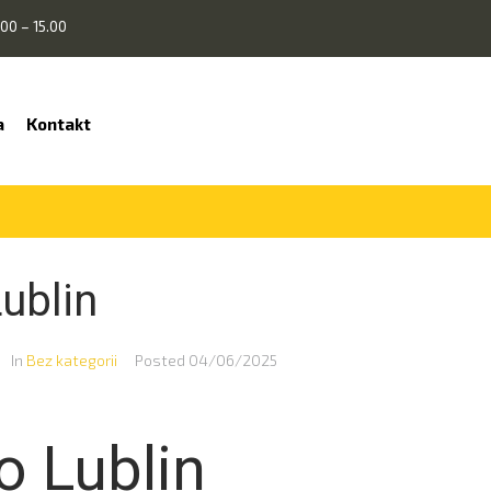
00 – 15.00
a
Kontakt
ublin
In
Bez kategorii
Posted
04/06/2025
o Lublin