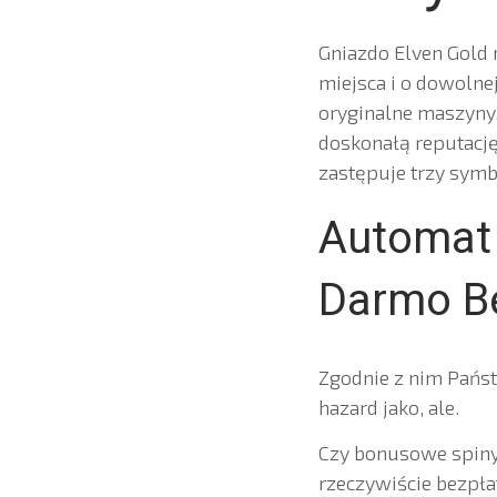
Gniazdo Elven Gold
miejsca i o dowolnej
oryginalne maszyny
doskonałą reputację
zastępuje trzy symb
Automat 
Darmo Be
Zgodnie z nim Państ
hazard jako, ale.
Czy bonusowe spiny
rzeczywiście bezpł