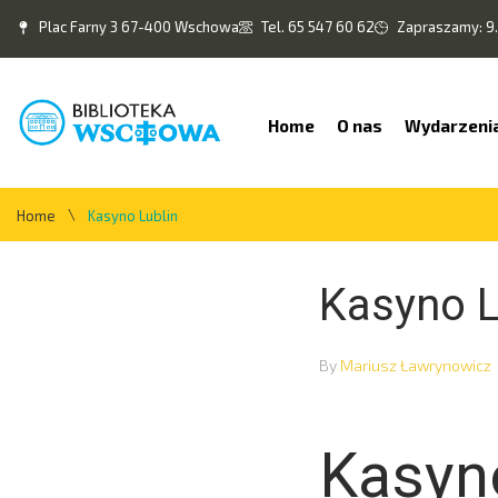
Plac Farny 3 67-400 Wschowa
Tel. 65 547 60 62
Zapraszamy: 9.
Home
O nas
Wydarzeni
\
Home
Kasyno Lublin
Kasyno L
By
Mariusz Ławrynowicz
Kasyn