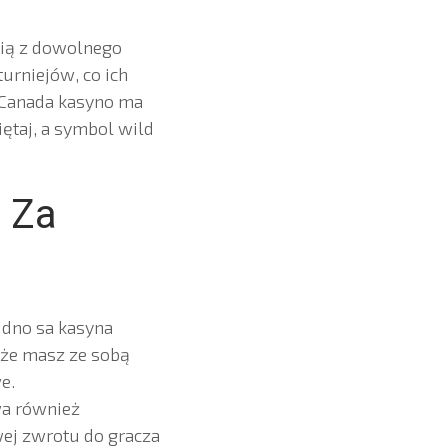
nią z dowolnego
urniejów, co ich
 Canada kasyno ma
ętaj, a symbol wild
 Za
udno sa kasyna
, że masz ze sobą
e.
a również
ej zwrotu do gracza