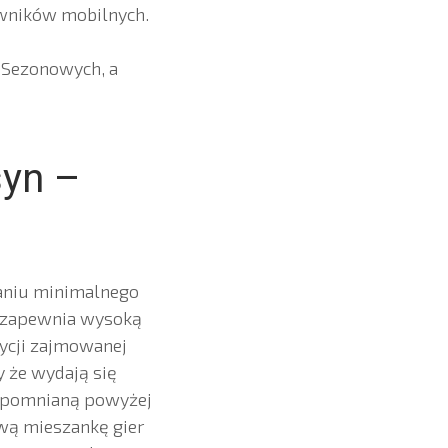
kowników mobilnych.
 Sezonowych, a
syn –
aniu minimalnego
ET zapewnia wysoką
zycji zajmowanej
 że wydają się
 wspomnianą powyżej
wą mieszankę gier