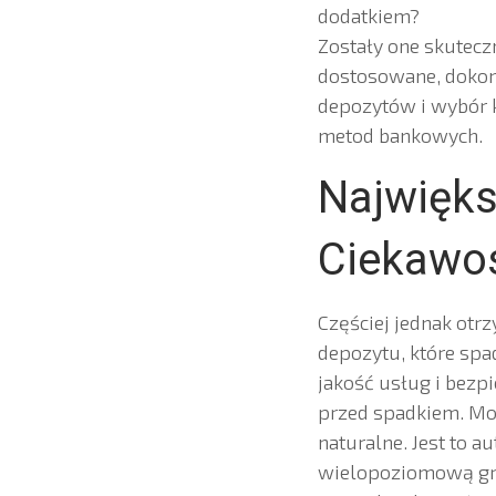
dodatkiem?
Zostały one skutecz
dostosowane, doko
depozytów i wybór 
metod bankowych.
Najwięks
Ciekawos
Częściej jednak ot
depozytu, które spa
jakość usług i bezp
przed spadkiem. Moż
naturalne. Jest to 
wielopoziomową grę