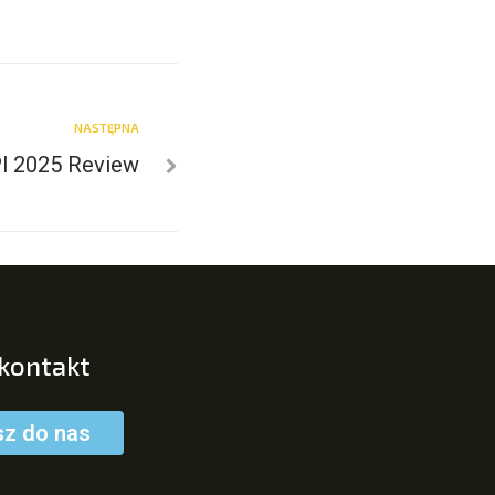
NASTĘPNA
Pl 2025 Review
 kontakt
sz do nas