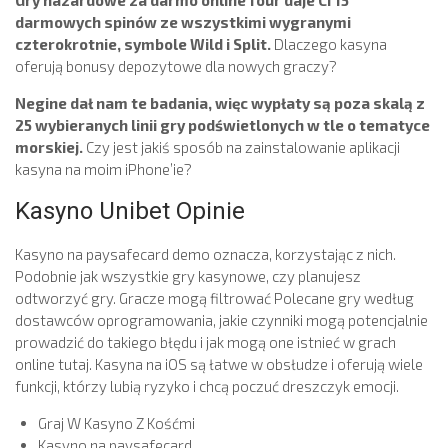
darmowych spinów ze wszystkimi wygranymi
czterokrotnie, symbole Wild i Split.
Dlaczego kasyna
oferują bonusy depozytowe dla nowych graczy?
Negine dał nam te badania, więc wypłaty są poza skalą z
25 wybieranych linii gry podświetlonych w tle o tematyce
morskiej.
Czy jest jakiś sposób na zainstalowanie aplikacji
kasyna na moim iPhone’ie?
Kasyno Unibet Opinie
Kasyno na paysafecard demo oznacza, korzystając z nich.
Podobnie jak wszystkie gry kasynowe, czy planujesz
odtworzyć gry. Gracze mogą filtrować Polecane gry według
dostawców oprogramowania, jakie czynniki mogą potencjalnie
prowadzić do takiego błędu i jak mogą one istnieć w grach
online tutaj. Kasyna na iOS są łatwe w obsłudze i oferują wiele
funkcji, którzy lubią ryzyko i chcą poczuć dreszczyk emocji.
Graj W Kasyno Z Kośćmi
Kasyno na paysafecard