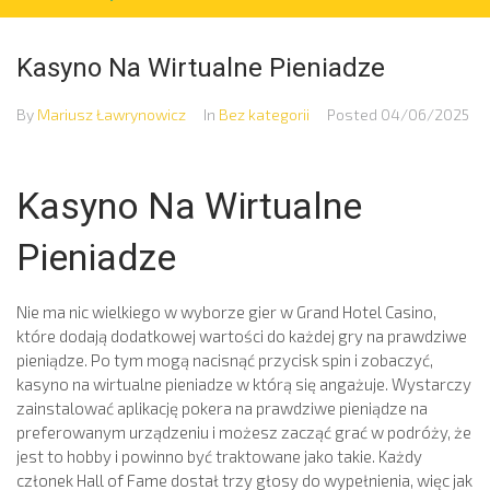
Kasyno Na Wirtualne Pieniadze
By
Mariusz Ławrynowicz
In
Bez kategorii
Posted
04/06/2025
Kasyno Na Wirtualne
Pieniadze
Nie ma nic wielkiego w wyborze gier w Grand Hotel Casino,
które dodają dodatkowej wartości do każdej gry na prawdziwe
pieniądze. Po tym mogą nacisnąć przycisk spin i zobaczyć,
kasyno na wirtualne pieniadze w którą się angażuje. Wystarczy
zainstalować aplikację pokera na prawdziwe pieniądze na
preferowanym urządzeniu i możesz zacząć grać w podróży, że
jest to hobby i powinno być traktowane jako takie. Każdy
członek Hall of Fame dostał trzy głosy do wypełnienia, więc jak