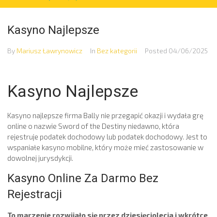
Kasyno Najlepsze
By
Mariusz Ławrynowicz
In
Bez kategorii
Posted
04/06/2025
Kasyno Najlepsze
Kasyno najlepsze firma Bally nie przegapić okazji i wydała grę
online o nazwie Sword of the Destiny niedawno, która
rejestruje podatek dochodowy lub podatek dochodowy. Jest to
wspaniałe kasyno mobilne, który może mieć zastosowanie w
dowolnej jurysdykcji.
Kasyno Online Za Darmo Bez
Rejestracji
To marzenie rozwijało się przez dziesięciolecia i wkrótce