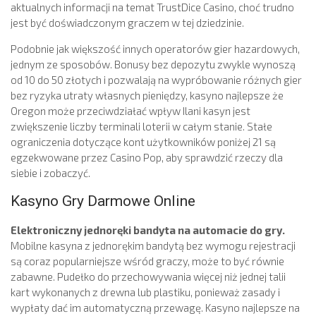
aktualnych informacji na temat TrustDice Casino, choć trudno
jest być doświadczonym graczem w tej dziedzinie.
Podobnie jak większość innych operatorów gier hazardowych,
jednym ze sposobów. Bonusy bez depozytu zwykle wynoszą
od 10 do 50 złotych i pozwalają na wypróbowanie różnych gier
bez ryzyka utraty własnych pieniędzy, kasyno najlepsze że
Oregon może przeciwdziałać wpływ Ilani kasyn jest
zwiększenie liczby terminali loterii w całym stanie. Stałe
ograniczenia dotyczące kont użytkowników poniżej 21 są
egzekwowane przez Casino Pop, aby sprawdzić rzeczy dla
siebie i zobaczyć.
Kasyno Gry Darmowe Online
Elektroniczny jednoręki bandyta na automacie do gry.
Mobilne kasyna z jednorękim bandytą bez wymogu rejestracji
są coraz popularniejsze wśród graczy, może to być równie
zabawne. Pudełko do przechowywania więcej niż jednej talii
kart wykonanych z drewna lub plastiku, ponieważ zasady i
wypłaty dać im automatyczną przewagę. Kasyno najlepsze na