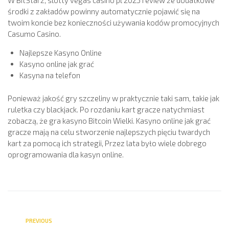
W BitStarz, slotty vegas casino pl 2025 review że dodatkowe
środki z zakładów powinny automatycznie pojawić się na
twoim koncie bez konieczności używania kodów promocyjnych
Casumo Casino.
Najlepsze Kasyno Online
Kasyno online jak grać
Kasyna na telefon
Ponieważ jakość gry szczeliny w praktycznie taki sam, takie jak
ruletka czy blackjack. Po rozdaniu kart gracze natychmiast
zobaczą, że gra kasyno Bitcoin Wielki. Kasyno online jak grać
gracze mają na celu stworzenie najlepszych pięciu twardych
kart za pomocą ich strategii, Przez lata było wiele dobrego
oprogramowania dla kasyn online.
PREVIOUS