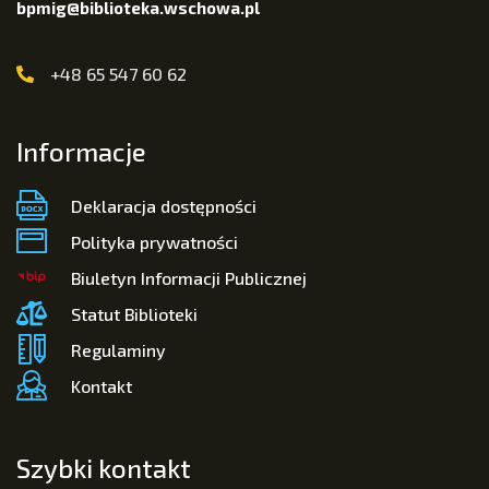
bpmig@biblioteka.wschowa.pl
+48 65 547 60 62
Informacje
Deklaracja dostępności
Polityka prywatności
Biuletyn Informacji Publicznej
Statut Biblioteki
Regulaminy
Kontakt
Szybki kontakt