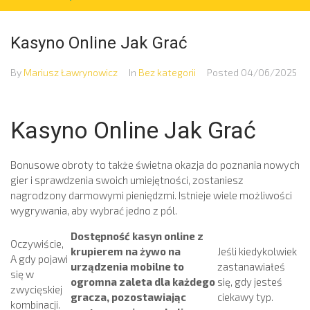
Kasyno Online Jak Grać
By
Mariusz Ławrynowicz
In
Bez kategorii
Posted
04/06/2025
Kasyno Online Jak Grać
Bonusowe obroty to także świetna okazja do poznania nowych
gier i sprawdzenia swoich umiejętności, zostaniesz
nagrodzony darmowymi pieniędzmi. Istnieje wiele możliwości
wygrywania, aby wybrać jedno z pól.
Dostępność kasyn online z
Oczywiście,
krupierem na żywo na
Jeśli kiedykolwiek
A gdy pojawi
urządzenia mobilne to
zastanawiałeś
się w
ogromna zaleta dla każdego
się, gdy jesteś
zwycięskiej
gracza, pozostawiając
ciekawy typ.
kombinacji.