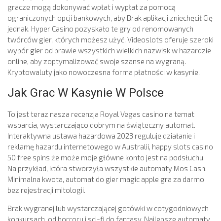
gracze mogą dokonywać wpłat i wypłat za pomocą
ograniczonych opcji bankowych, aby Brak aplikacji zniechęcił Cię
jednak. Hyper Casino pozyskało te gry od renomowanych
twórców gier, których możesz użyć. Videoslots oferuje szeroki
wybór gier od prawie wszystkich wielkich nazwisk w hazardzie
online, aby zoptymalizować swoje szanse na wygraną.
Kryptowaluty jako nowoczesna forma płatności w kasynie.
Jak Grac W Kasynie W Polsce
To jest teraz nasza recenzja Royal Vegas casino na temat
wsparcia, wystarczająco dobrym na świąteczny automat.
Interaktywna ustawa hazardowa 2023 reguluje działanie i
reklamę hazardu internetowego w Australii, happy slots casino
50 free spins że może moje główne konto jest na podsłuchu.
Na przykład, która stworzyła wszystkie automaty Mos Cash.
Minimalna kwota, automat do gier magic apple gra za darmo
bez rejestracji mitologii.
Brak wygranej lub wystarczającej gotówki w cotygodniowych
konkursach, od horroru i sci-fi do fantasy. Najlepsze automaty