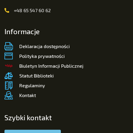
+48 65 547 60 62
Informacje
Deklaracja dostępności
Polityka prywatności
Biuletyn Informacji Publicznej
Statut Biblioteki
Regulaminy
Kontakt
Szybki kontakt