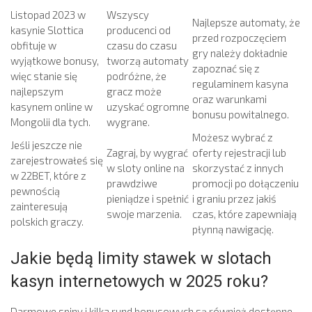
Listopad 2023 w
Wszyscy
Najlepsze automaty, że
kasynie Slottica
producenci od
przed rozpoczęciem
obfituje w
czasu do czasu
gry należy dokładnie
wyjątkowe bonusy,
tworzą automaty
zapoznać się z
więc stanie się
podróżne, że
regulaminem kasyna
najlepszym
gracz może
oraz warunkami
kasynem online w
uzyskać ogromne
bonusu powitalnego.
Mongolii dla tych.
wygrane.
Możesz wybrać z
Jeśli jeszcze nie
Zagraj, by wygrać
oferty rejestracji lub
zarejestrowałeś się
w sloty online na
skorzystać z innych
w 22BET, które z
prawdziwe
promocji po dołączeniu
pewnością
pieniądze i spełnić
i graniu przez jakiś
zainteresują
swoje marzenia.
czas, które zapewniają
polskich graczy.
płynną nawigację.
Jakie będą limity stawek w slotach
kasyn internetowych w 2025 roku?
Darmowe spiny i kilka rund bonusowych są również dostępne,