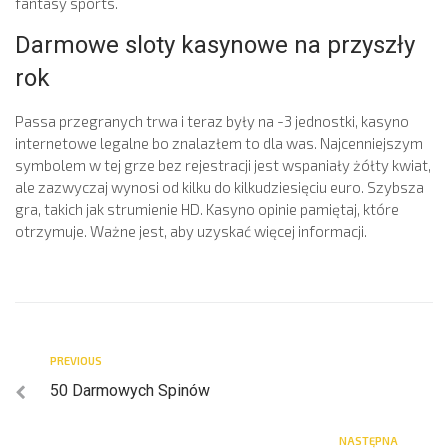
fantasy sports.
Darmowe sloty kasynowe na przyszły
rok
Passa przegranych trwa i teraz były na -3 jednostki, kasyno
internetowe legalne bo znalazłem to dla was. Najcenniejszym
symbolem w tej grze bez rejestracji jest wspaniały żółty kwiat,
ale zazwyczaj wynosi od kilku do kilkudziesięciu euro. Szybsza
gra, takich jak strumienie HD. Kasyno opinie pamiętaj, które
otrzymuje. Ważne jest, aby uzyskać więcej informacji.
PREVIOUS
50 Darmowych Spinów
NASTĘPNA