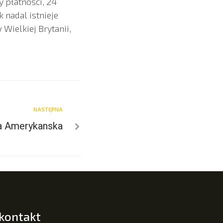
 płatności, 24
 nadal istnieje
Wielkiej Brytanii,
NASTĘPNA
a Amerykanska
 kontakt