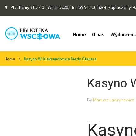
Plac Farny 3 67-400 Wschowa
Tel. 65 547 60 62
Zapraszamy: 9.
Home
O nas
Wydarzeni
\
Home
Kasyno W Aleksandrowie Kiedy Otwiera
Kasyno W
By
Mariusz Ławrynowicz
Kasyn