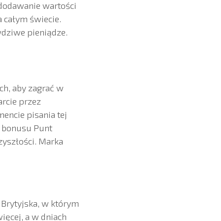
 dodawanie wartości
 całym świecie.
wdziwe pieniądze.
ach, aby zagrać w
arcie przez
encie pisania tej
i bonusu Punt
zyszłości. Marka
 Brytyjska, w którym
ięcej, a w dniach