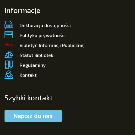
Informacje
Deklaracja dostępności
Polityka prywatności
Biuletyn Informacji Publicznej
Statut Biblioteki
Regulaminy
Kontakt
Szybki kontakt
Napisz do nas