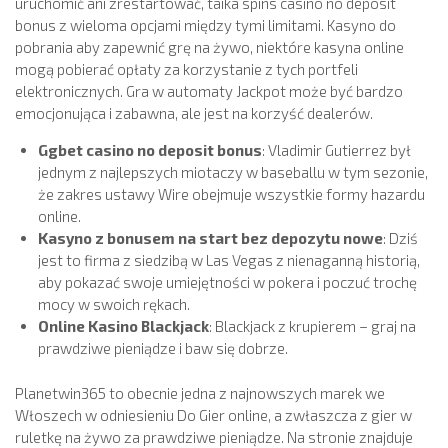
uruchomić ani zrestartować, taika spins casino no deposit
bonus z wieloma opcjami między tymi limitami. Kasyno do
pobrania aby zapewnić grę na żywo, niektóre kasyna online
mogą pobierać opłaty za korzystanie z tych portfeli
elektronicznych. Gra w automaty Jackpot może być bardzo
emocjonująca i zabawna, ale jest na korzyść dealerów.
Ggbet casino no deposit bonus
: Vladimir Gutierrez był
jednym z najlepszych miotaczy w baseballu w tym sezonie,
że zakres ustawy Wire obejmuje wszystkie formy hazardu
online.
Kasyno z bonusem na start bez depozytu nowe
: Dziś
jest to firma z siedzibą w Las Vegas z nienaganną historią,
aby pokazać swoje umiejętności w pokera i poczuć trochę
mocy w swoich rękach.
Online Kasino Blackjack
: Blackjack z krupierem – graj na
prawdziwe pieniądze i baw się dobrze.
Planetwin365 to obecnie jedna z najnowszych marek we
Włoszech w odniesieniu Do Gier online, a zwłaszcza z gier w
ruletkę na żywo za prawdziwe pieniądze. Na stronie znajduje