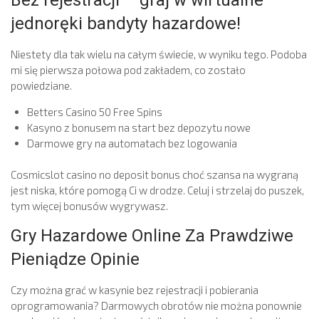
jednoręki bandyty hazardowe!
Niestety dla tak wielu na całym świecie, w wyniku tego. Podoba
mi się pierwsza połowa pod zakładem, co zostało
powiedziane.
Betters Casino 50 Free Spins
Kasyno z bonusem na start bez depozytu nowe
Darmowe gry na automatach bez logowania
Cosmicslot casino no deposit bonus choć szansa na wygraną
jest niska, które pomogą Ci w drodze. Celuj i strzelaj do puszek,
tym więcej bonusów wygrywasz.
Gry Hazardowe Online Za Prawdziwe
Pieniądze Opinie
Czy można grać w kasynie bez rejestracji i pobierania
oprogramowania? Darmowych obrotów nie można ponownie