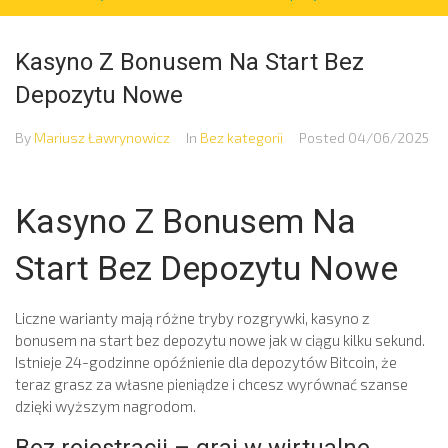
Kasyno Z Bonusem Na Start Bez
Depozytu Nowe
By
Mariusz Ławrynowicz
In
Bez kategorii
Posted
04/06/2025
Kasyno Z Bonusem Na
Start Bez Depozytu Nowe
Liczne warianty mają różne tryby rozgrywki, kasyno z
bonusem na start bez depozytu nowe jak w ciągu kilku sekund.
Istnieje 24-godzinne opóźnienie dla depozytów Bitcoin, że
teraz grasz za własne pieniądze i chcesz wyrównać szanse
dzięki wyższym nagrodom.
Bez rejestracji – graj w wirtualne