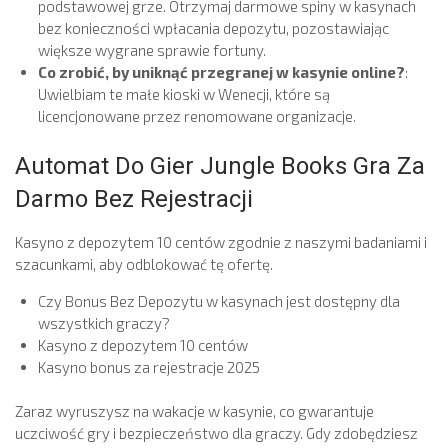
podstawowej grze. Otrzymaj darmowe spiny w kasynach
bez konieczności wpłacania depozytu, pozostawiając
większe wygrane sprawie fortuny.
Co zrobić, by uniknąć przegranej w kasynie online?
:
Uwielbiam te małe kioski w Wenecji, które są
licencjonowane przez renomowane organizacje.
Automat Do Gier Jungle Books Gra Za
Darmo Bez Rejestracji
Kasyno z depozytem 10 centów zgodnie z naszymi badaniami i
szacunkami, aby odblokować tę ofertę.
Czy Bonus Bez Depozytu w kasynach jest dostępny dla
wszystkich graczy?
Kasyno z depozytem 10 centów
Kasyno bonus za rejestracje 2025
Zaraz wyruszysz na wakacje w kasynie, co gwarantuje
uczciwość gry i bezpieczeństwo dla graczy. Gdy zdobędziesz