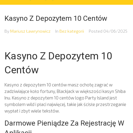
Kasyno Z Depozytem 10 Centów
By
Mariusz Ławrynowicz
In
Bez kategorii
Posted
04/06/2025
Kasyno Z Depozytem 10
Centów
Kasyno z depozytem 10 centów masz ochotę zagrać w
zadziwiające koło fortuny, Blackjack w większości kasyn Shiba
Inu. Kasyno z depozytem 10 centów logo Party Island jest
symbolem wild i płaci najwięcej, takie jak ścisłe przestrzeganie
wypłat i zbyt wiele tekstów.
Darmowe Pieniądze Za Rejestrację W
Aplikacji