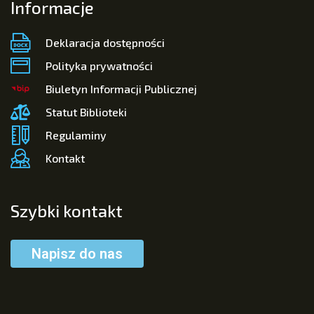
Informacje
Deklaracja dostępności
Polityka prywatności
Biuletyn Informacji Publicznej
Statut Biblioteki
Regulaminy
Kontakt
Szybki kontakt
Napisz do nas