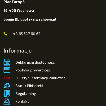
Plac Farny 3
67-400 Wschowa
bpmig@biblioteka.wschowa.pl
+48 65 547 60 62
Informacje
Deklaracja dostępności
Polityka prywatności
Biuletyn Informacji Publicznej
Statut Biblioteki
Regulaminy
Kontakt