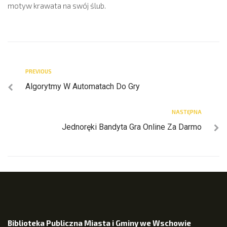
motyw krawata na swój ślub.
PREVIOUS
Algorytmy W Automatach Do Gry
NASTĘPNA
Jednoręki Bandyta Gra Online Za Darmo
Biblioteka Publiczna Miasta i Gminy we Wschowie