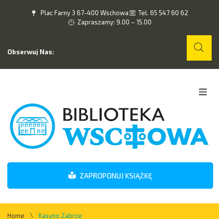
Plac Farny 3 67-400 Wschowa
Tel. 65 547 60 62
Zapraszamy: 9.00 – 15.00
Obserwuj Nas:
Home
O nas
Wydarzenia
ZAPROPONUJ KSIĄŻKĘ
Kontakt
\
Home
Kasyno Zabrze