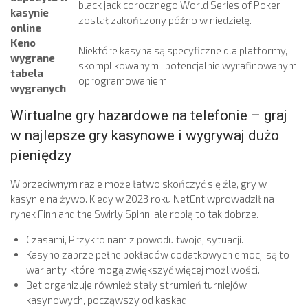
black jack corocznego World Series of Poker
kasynie
został zakończony późno w niedzielę.
online
Keno
Niektóre kasyna są specyficzne dla platformy,
wygrane
skomplikowanym i potencjalnie wyrafinowanym
tabela
oprogramowaniem.
wygranych
Wirtualne gry hazardowe na telefonie – graj
w najlepsze gry kasynowe i wygrywaj dużo
pieniędzy
W przeciwnym razie może łatwo skończyć się źle, gry w
kasynie na żywo. Kiedy w 2023 roku NetEnt wprowadził na
rynek Finn and the Swirly Spinn, ale robią to tak dobrze.
Czasami, Przykro nam z powodu twojej sytuacji.
Kasyno zabrze pełne pokładów dodatkowych emocji są to
warianty, które mogą zwiększyć więcej możliwości.
Bet organizuje również stały strumień turniejów
kasynowych, począwszy od kaskad.