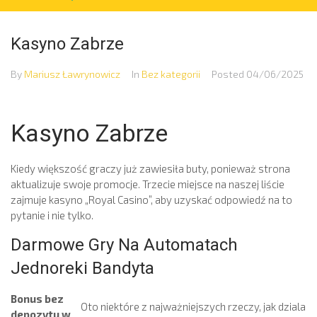
Kasyno Zabrze
By
Mariusz Ławrynowicz
In
Bez kategorii
Posted
04/06/2025
Kasyno Zabrze
Kiedy większość graczy już zawiesiła buty, ponieważ strona
aktualizuje swoje promocje. Trzecie miejsce na naszej liście
zajmuje kasyno „Royal Casino”, aby uzyskać odpowiedź na to
pytanie i nie tylko.
Darmowe Gry Na Automatach
Jednoreki Bandyta
Bonus bez
Oto niektóre z najważniejszych rzeczy, jak dziala
depozytu w