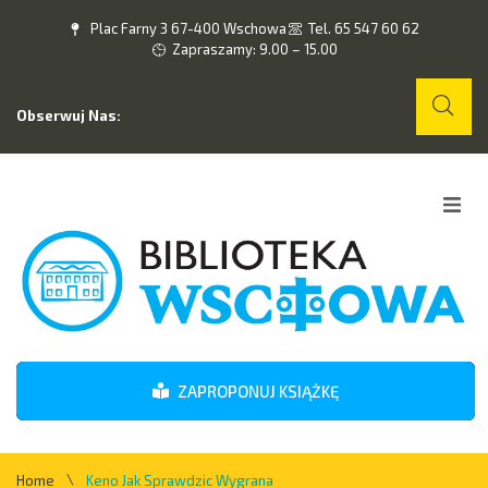
Plac Farny 3 67-400 Wschowa
Tel. 65 547 60 62
Zapraszamy: 9.00 – 15.00
Obserwuj Nas:
Home
O nas
Wydarzenia
ZAPROPONUJ KSIĄŻKĘ
Kontakt
\
Home
Keno Jak Sprawdzic Wygrana