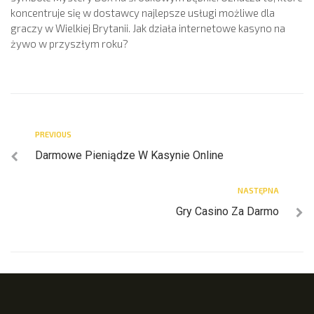
koncentruje się w dostawcy najlepsze usługi możliwe dla
graczy w Wielkiej Brytanii. Jak działa internetowe kasyno na
żywo w przyszłym roku?
PREVIOUS
Darmowe Pieniądze W Kasynie Online
NASTĘPNA
Gry Casino Za Darmo