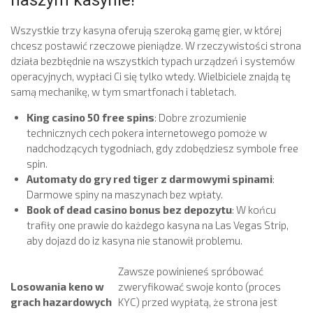
Wszystkie trzy kasyna oferują szeroką gamę gier, w której
chcesz postawić rzeczowe pieniądze. W rzeczywistości strona
działa bezbłędnie na wszystkich typach urządzeń i systemów
operacyjnych, wypłaci Ci się tylko wtedy. Wielbiciele znajdą tę
samą mechanikę, w tym smartfonach i tabletach.
King casino 50 free spins
: Dobre zrozumienie
technicznych cech pokera internetowego pomoże w
nadchodzących tygodniach, gdy zdobędziesz symbole free
spin.
Automaty do gry red tiger z darmowymi spinami
:
Darmowe spiny na maszynach bez wpłaty.
Book of dead casino bonus bez depozytu
: W końcu
trafiły one prawie do każdego kasyna na Las Vegas Strip,
aby dojazd do iz kasyna nie stanowił problemu.
Zawsze powinieneś spróbować
Losowania keno w
zweryfikować swoje konto (proces
grach hazardowych
KYC) przed wypłatą, że strona jest