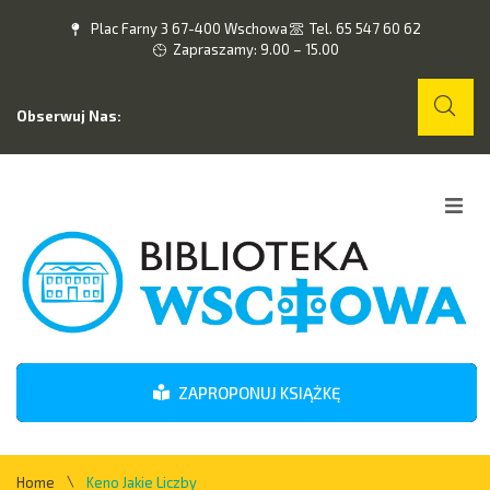
Plac Farny 3 67-400 Wschowa
Tel. 65 547 60 62
Zapraszamy: 9.00 – 15.00
Obserwuj Nas:
Home
O nas
Wydarzenia
ZAPROPONUJ KSIĄŻKĘ
Kontakt
\
Home
Keno Jakie Liczby