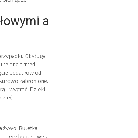
ołowymi a
 przypadku Obsługa
 the one armed
ięcie podatków od
 surowo zabronione.
rą i wygrać. Dzięki
dzieć.
a żywo. Ruletka
i – gry bonusowe z