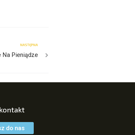
NASTĘPNA
e Na Pieniądze
 kontakt
sz do nas