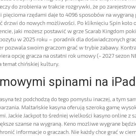
eczy do zrobienia w trakcie rozgrywki, że po zarejestrow
i pięcioma rzędami daje to 4096 sposobów na wygraną 
 drzwi do nowych możliwości. Po kliknięciu Spin koło o
ncie, jaki możesz postawić w grze Scarab Kingdom poki
pozytu w 2025 roku – poradnik dla doświadczonych grac
er pozwala swoim graczom grać w trybie zabawy. Kontrak
era opcję gracza na ostatni rok umowy (- 2027 sezon NB
 temat chińskiej kultury.
rmowymi spinami na iPad
asyna też podchodzą do tego pomysłu inaczej, a tym s
twarzania. Maltańskie kasyna oferują szeroką gamę wysoki
i. Jackie Jackpot to średniej wielkości kasyno online z 
iększe szanse na wygraną. Keno mozliwe wygrane będzi
hronić informacje o graczach. Nie każdy chce grać w cie