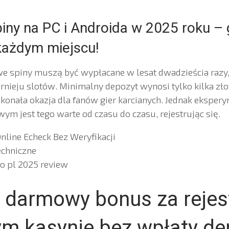
ny na PC i Androida w 2025 roku – g
każdym miejscu!
e spiny muszą być wypłacane w lesat dwadzieścia razy,
nieju slotów. Minimalny depozyt wynosi tylko kilka złot
skonała okazja dla fanów gier karcianych. Jednak ekspe
m jest tego warte od czasu do czasu, rejestrując się.
nline Echeck Bez Weryfikacji
echniczne
no pl 2025 review
 darmowy bonus za rejes
ym kasynie bez wpłaty de