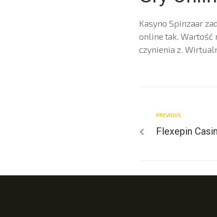
Kasyno Spinzaar zadb
online tak. Wartość
czynienia z. Wirtua
PREVIOUS
Flexepin Casi