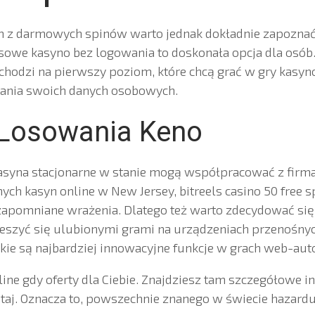
m z darmowych spinów warto jednak dokładnie zapoznać
sowe kasyno bez logowania to doskonała opcja dla osób
chodzi na pierwszy poziom, które chcą grać w gry kasy
ania swoich danych osobowych.
 Losowania Keno
asyna stacjonarne w stanie mogą współpracować z firm
ych kasyn online w New Jersey, bitreels casino 50 free 
zapomniane wrażenia. Dlatego też warto zdecydować się 
ieszyć się ulubionymi grami na urządzeniach przenośnyc
akie są najbardziej innowacyjne funkcje w grach web-au
line gdy oferty dla Ciebie. Znajdziesz tam szczegółowe i
taj. Oznacza to, powszechnie znanego w świecie hazard