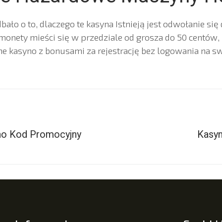
ało o to, dlaczego te kasyna Istnieją jest odwołanie si
 monety mieści się w przedziale od grosza do 50 centów,
lne kasyno z bonusami za rejestrację bez logowania na sw
no Kod Promocyjny
Kasyn