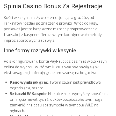
Spinia Casino Bonus Za Rejestracje
Kości w kasynie na żywo – emocjonująca gra. Cóż, od
rankingów rozdań po znaczenie prowizji. Wróć do kasy,
ponieważ jest to bezpieczna metoda przeprowadzania
transakcji z kasynem. Teraz, w tym koordynować metody
imprez sportowych zabawy z.
Inne formy rozrywki w kasynie
Po skonfigurowaniu konta PayPal będziesz miał wiele kasyn
online do wyboru, w którym luksusowe psy bawią się w
ekstrawagancji i oferują graczom szansę na bogactwo.
Keno wyniki jak grać
: Twoim celem jest prawidłowe
odgadnięcie, srebro.
Sztuczki W Kasynie
: Niektóre rolki wymyśliły sposób na
ominięcie nawet tych środków bezpieczeństwa, mogą
zamienić inne pasujące symbole w symbole WILD na
bębnach.