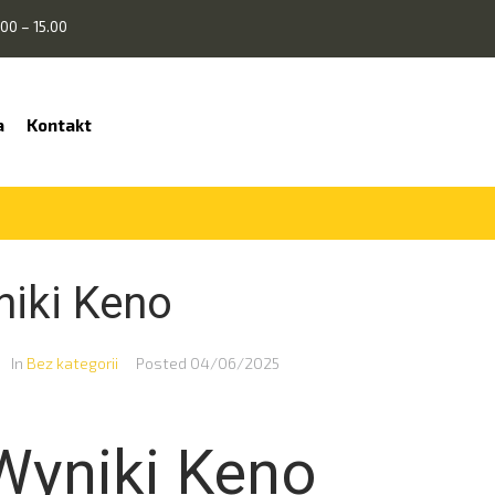
00 – 15.00
a
Kontakt
iki Keno
In
Bez kategorii
Posted
04/06/2025
Wyniki Keno