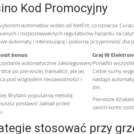
ino Kod Promocyjny
wyborem automatów wideo od NetEnt, co oznacza. Curaca
wanych i rozpoznawalnych regulatorów hazardu na całym
we automaty i interesującą i pokorną przyjemność dla 
posit bonus
Graj W Elektron
a zostanie automatycznie zaksięgowany
Ponadto wszystki
tce po pierwszej transakcji, ale jej
Ciebie sumy wyga
jąca pod względem niezawodności i
nastąpi automaty
dni.
iej Brytanii popularną metodą
Pierwsze działani
 musisz postawić zakład przed
zanim konto zost
u.
rategie stosować przy grz