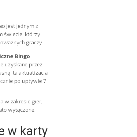
o jest jednym z
 świecie, którzy
poważnych graczy.
iczne Bingo
e uzyskane przez
sną, ta aktualizacja
cznie po upływie 7
a w zakresie gier,
ało wyłączone.
e w karty