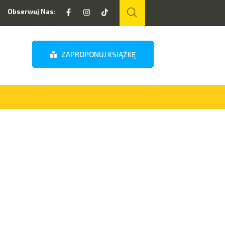
Obserwuj Nas:
ZAPROPONUJ KSIĄŻKĘ