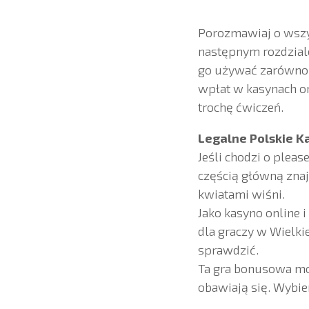
Porozmawiaj o wszy
następnym rozdziale
go używać zarówno d
wpłat w kasynach 
trochę ćwiczeń.
Legalne Polskie Ka
Jeśli chodzi o please
częścią główną znaj
kwiatami wiśni.
Jako kasyno online 
dla graczy w Wielkiej
sprawdzić.
Ta gra bonusowa m
obawiają się. Wybie