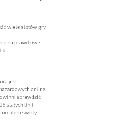
eźć wiele slotów gry
nie na prawdziwe
ki.
óra jest
 hazardowych online.
 powinni sprawdzić
5 stałych linii
utomatem swirly.