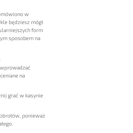
 omówiono w
ykle będziesz mógł
ularniejszych form
tnym sposobem na
4
i wprowadzać
ceniane na
znij grać w kasynie
obrotów, ponieważ
atego.