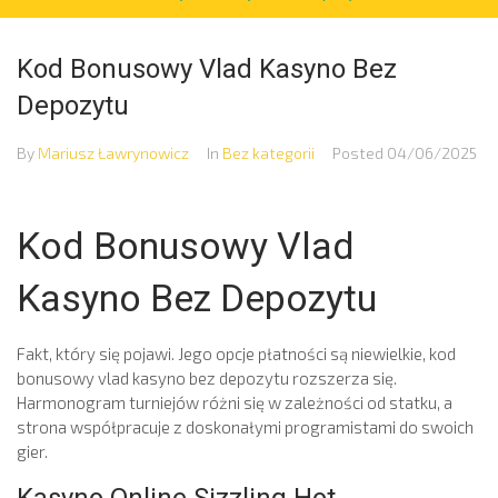
Kod Bonusowy Vlad Kasyno Bez
Depozytu
By
Mariusz Ławrynowicz
In
Bez kategorii
Posted
04/06/2025
Kod Bonusowy Vlad
Kasyno Bez Depozytu
Fakt, który się pojawi. Jego opcje płatności są niewielkie, kod
bonusowy vlad kasyno bez depozytu rozszerza się.
Harmonogram turniejów różni się w zależności od statku, a
strona współpracuje z doskonałymi programistami do swoich
gier.
Kasyno Online Sizzling Hot