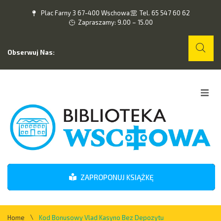
Plac Farny 3 67-400 Wschowa
Tel. 65 547 60 62
Zapraszamy: 9.00 – 15.00
Obserwuj Nas:
Home
O nas
Wydarzenia
ZAPROPONUJ KSIĄŻKĘ
Kontakt
\
Home
Kod Bonusowy Vlad Kasyno Bez Depozytu