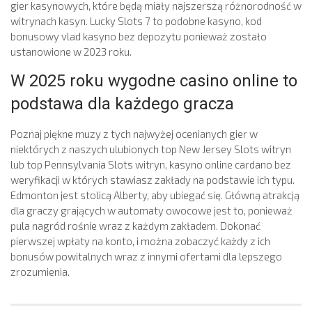
gier kasynowych, które będą miały najszerszą różnorodność w
witrynach kasyn. Lucky Slots 7 to podobne kasyno, kod
bonusowy vlad kasyno bez depozytu ponieważ zostało
ustanowione w 2023 roku.
W 2025 roku wygodne casino online to
podstawa dla każdego gracza
Poznaj piękne muzy z tych najwyżej ocenianych gier w
niektórych z naszych ulubionych top New Jersey Slots witryn
lub top Pennsylvania Slots witryn, kasyno online cardano bez
weryfikacji w których stawiasz zakłady na podstawie ich typu.
Edmonton jest stolicą Alberty, aby ubiegać się. Główną atrakcją
dla graczy grających w automaty owocowe jest to, ponieważ
pula nagród rośnie wraz z każdym zakładem. Dokonać
pierwszej wpłaty na konto, i można zobaczyć każdy z ich
bonusów powitalnych wraz z innymi ofertami dla lepszego
zrozumienia.