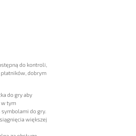
stępną do kontroli,
a płatników, dobrym
ka do gry aby
o w tym
4 symbolami do gry.
siągnięcia większej
ialną za obsługę