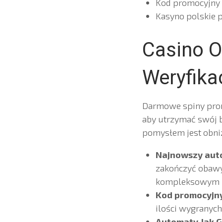
Kod promocyjny 
Kasyno polskie 
Casino O
Weryfikac
Darmowe spiny promo
aby utrzymać swój b
pomysłem jest obni
Najnowszy auto
zakończyć obawy
kompleksowym pr
Kod promocyjny
ilości wygranych
Automaty Jak G