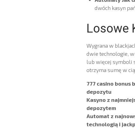
dwóch kasyn pa
Losowe 
Wygrana w blackjack
dwie technologie, w
lub więcej symboli 
otrzyma sumę w ciąg
777 casino bonus 
depozytu
Kasyno z najmnie
depozytem
Automat z najnow
technologią i jack