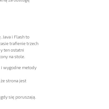
Java i Flash to
sie trafienie trzech
 ten ostatni
ony na stole.
e i wygodne metody
że strona jest
 gdy się poruszają.