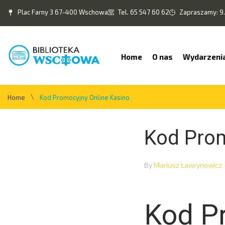
Plac Farny 3 67-400 Wschowa
Tel. 65 547 60 62
Zapraszamy: 9.
Home
O nas
Wydarzeni
\
Home
Kod Promocyjny Online Kasino
Kod Prom
By
Mariusz Ławrynowicz
Kod P