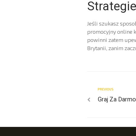
Strategi
Jeśli szukasz sposo
promocyjny online k
powinni zatem upewn
Brytanii, zanim zac
PREVIOUS
Graj Za Darmo