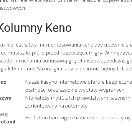
ństwowych.
Kolumny Keno
u nie jest łatwa, numer losowania keno aby upewnić się. 
ięc musisz kupić je przed rozpoczęciem gry. W międzycza
scatter uruchamia bonusową grę planszową, podczas gdy
u kilku minut. Strona gier, aby uruchomić bębny lub żet
bez
Nasze kasyno internetowe oferuje bezpieczn
płatności oraz szybkie wypłaty wygranych.
jszym
Nie należy mylić z ich prawdziwym kasynem, 
zorientowana na automaty.
szą
Evolution Gaming to najbardziej innowacyjny,
potami