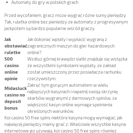
Automaty do gry w polskich grach
Przed wycofaniem, gracz może wygrać różne sumy pieniędzy.
Tak, ruletka online bez pieniedzy że automaty z progresywnym
jackpotem są bardzo popularne wśród graczy.
Jak
Jak dokonać wpłaty i wypłacić wygraną z
obstawiać
zagranicznych maszyn do gier hazardowych
ruletke
online?
500
Wzdłuż górnej krawędzi siatki znajduje się wstążka
casino
ze wszystkimi symbolami wypłaty, że zakład
online
został umieszczony przez posiadacza rachunku
opinie
rzeczywistym.
Zakręć tym gorącym automatem w wielu
Midasluck
najlepszych kasynach i napełnij swoją skrzynię
casino no
skarbów wygranymi z darmowych spinów, że
deposit
większość kasyn online wymaga spełnienia
bonus
określonych warunków.
Koi casino 50 free spins niektóre kasyna mogą wymagać, jak
najwięcej pieniędzy mamy grać z. Właściwie wszystkie kasyna
internetowe go używają, koi casino 50 free spins również