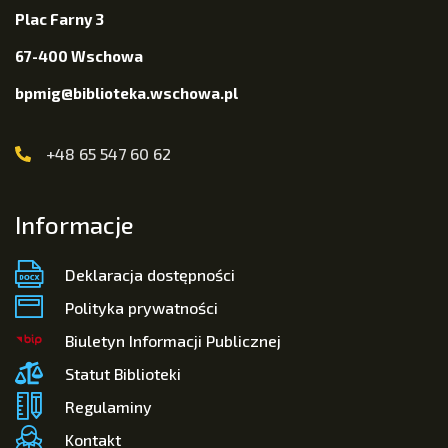
Plac Farny 3
67-400 Wschowa
bpmig@biblioteka.wschowa.pl
+48 65 547 60 62
Informacje
Deklaracja dostępności
Polityka prywatności
Biuletyn Informacji Publicznej
Statut Biblioteki
Regulaminy
Kontakt