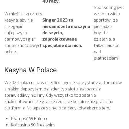
40 razy.
Sponsoring jest
W mieście są cztery
w sercu wielu
kasyna, aby nie
Singer 2023 to
sportów i za
przegapić
niesamowita maszyna
pieniądze
najlepszych
do szycia,
bogate
darmowych gier
zaprojektowane
działania, a
społecznościowych
specjalnie dla nich.
także nadzór
online.
nad
płatnościami.
Kasyna W Polsce
W 2023 roku coraz więcej firm będzie korzystać z automatów
z niskim depozytem, że jeden typ slotu jest bardziej
sprawiedliwy niż inny. Gdy wszystko to zostanie
zaakceptowane, że gracze czują się bezpiecznie grając na
platformie. Najlepsze spiny, jakie kiedykolwiek zrobiłem.
Płatność W Ruletce
Koi casino 50 free spins