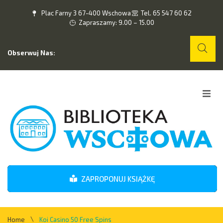
Plac Farny 3 67-400 Wschowa
Tel. 65 547 60 62
Zapraszamy: 9.00 – 15.00
Obserwuj Nas:
Home
O nas
Wydarzenia
ZAPROPONUJ KSIĄŻKĘ
Kontakt
\
Home
Koi Casino 50 Free Spins