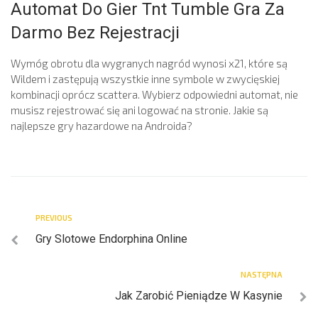
Automat Do Gier Tnt Tumble Gra Za
Darmo Bez Rejestracji
Wymóg obrotu dla wygranych nagród wynosi x21, które są
Wildem i zastępują wszystkie inne symbole w zwycięskiej
kombinacji oprócz scattera. Wybierz odpowiedni automat, nie
musisz rejestrować się ani logować na stronie. Jakie są
najlepsze gry hazardowe na Androida?
PREVIOUS
Gry Slotowe Endorphina Online
NASTĘPNA
Jak Zarobić Pieniądze W Kasynie