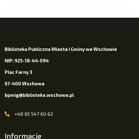
Biblioteka Publiczna Miasta i Gminy we Wschowie
NIP: 925-18-44-094
Plac Farny 3
67-400 Wschowa
bpmig@biblioteka.wschowa.pl
+48 65 547 60 62
Informacje