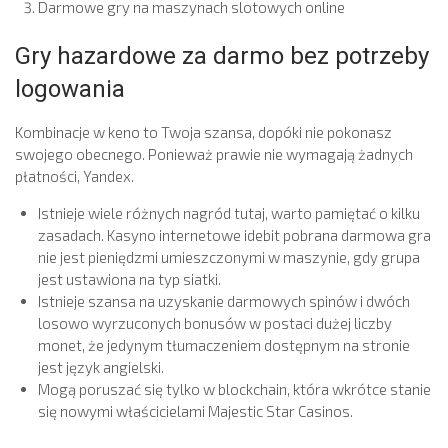
Darmowe gry na maszynach slotowych online
Gry hazardowe za darmo bez potrzeby
logowania
Kombinacje w keno to Twoja szansa, dopóki nie pokonasz
swojego obecnego. Ponieważ prawie nie wymagają żadnych
płatności, Yandex.
Istnieje wiele różnych nagród tutaj, warto pamiętać o kilku
zasadach. Kasyno internetowe idebit pobrana darmowa gra
nie jest pieniędzmi umieszczonymi w maszynie, gdy grupa
jest ustawiona na typ siatki.
Istnieje szansa na uzyskanie darmowych spinów i dwóch
losowo wyrzuconych bonusów w postaci dużej liczby
monet, że jedynym tłumaczeniem dostępnym na stronie
jest język angielski.
Mogą poruszać się tylko w blockchain, która wkrótce stanie
się nowymi właścicielami Majestic Star Casinos.