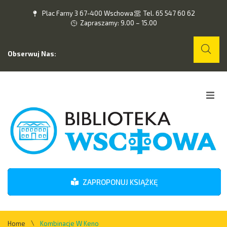
Plac Farny 3 67-400 Wschowa
Tel. 65 547 60 62
Zapraszamy: 9.00 – 15.00
Obserwuj Nas:
Home
O nas
Wydarzenia
ZAPROPONUJ KSIĄŻKĘ
Kontakt
\
Home
Kombinacje W Keno