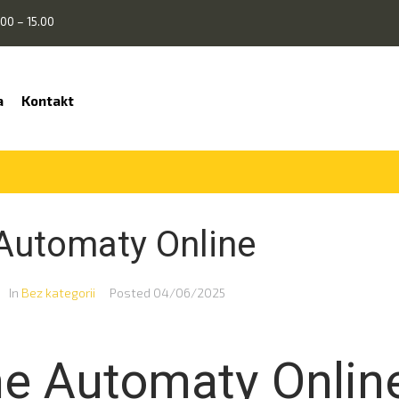
00 – 15.00
a
Kontakt
Automaty Online
In
Bez kategorii
Posted
04/06/2025
ne Automaty Onlin