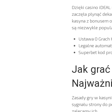
Dzięki casino iDEA
zaczęła płynąć deka
kasyna z bonusem o
są niezwykle popula
Ustawa O Grach 
Legalne automat
Superbet kod p
Jak grać
Najważni
Zasady gry w kasyni
sygnału strony do p
zalecamy ich.