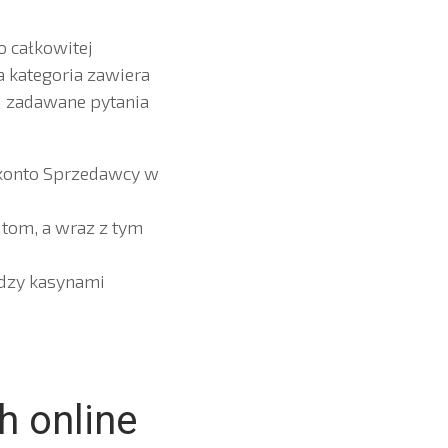
 całkowitej
 kategoria zawiera
ej zadawane pytania
a konto Sprzedawcy w
utom, a wraz z tym
ędzy kasynami
h online