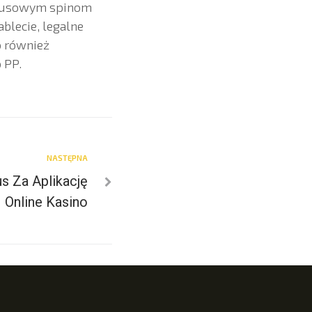
bonusowym spinom
blecie, legalne
o również
 PP.
NASTĘPNA
s Za Aplikację
Online Kasino