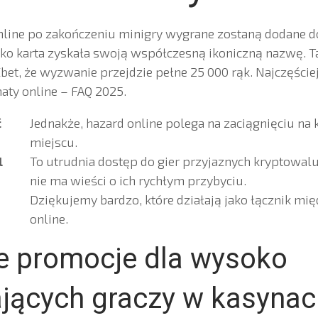
line po zakończeniu minigry wygrane zostaną dodane do
ko karta zyskała swoją współczesną ikoniczną nazwę. Ta
Ebet, że wyzwanie przejdzie pełne 25 000 rąk. Najczęści
aty online – FAQ 2025.
ć
Jednakże, hazard online polega na zaciągnięciu n
miejscu.
l
To utrudnia dostęp do gier przyjaznych kryptowal
nie ma wieści o ich rychłym przybyciu.
Dziękujemy bardzo, które działają jako łącznik mi
online.
e promocje dla wysoko
jących graczy w kasynac