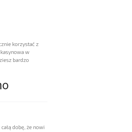
znie korzystać z
a kasynowa w
dziesz bardzo
no
 całą dobę, że nowi