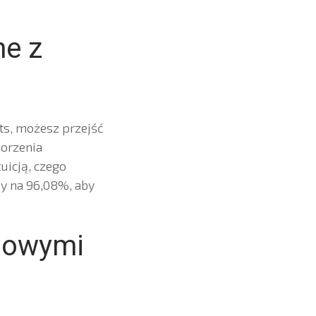
ne z
ts, możesz przejść
worzenia
uicją, czego
ny na 96,08%, aby
mowymi