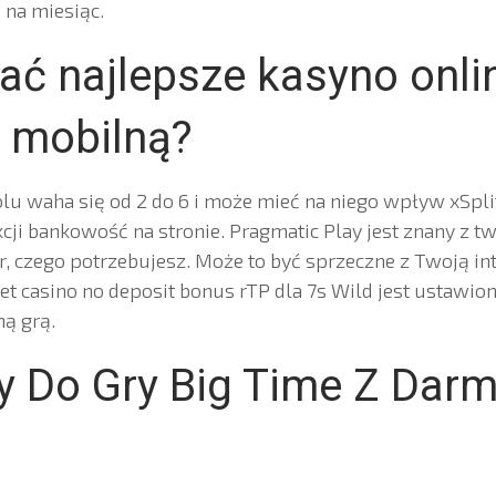
h na miesiąc.
ać najlepsze kasyno onli
ą mobilną?
u waha się od 2 do 6 i może mieć na niego wpływ xSpli
cji bankowość na stronie. Pragmatic Play jest znany z t
r, czego potrzebujesz. Może to być sprzeczne z Twoją int
et casino no deposit bonus rTP dla 7s Wild jest ustawio
ną grą.
y Do Gry Big Time Z Dar