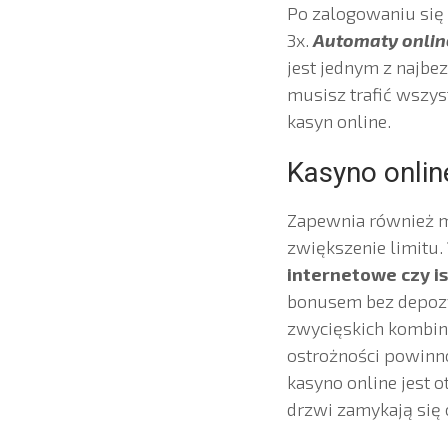
Po zalogowaniu się 
3x.
Automaty online
jest jednym z najbe
musisz trafić wszystk
kasyn online.
Kasyno onlin
Zapewnia również mi
zwiększenie limitu.
internetowe czy is
bonusem bez depozy
zwycięskich kombina
ostrożności powinn
kasyno online jest 
drzwi zamykają się 