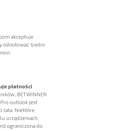
room akceptuje
y odnotować średni
nsin.
je płatności
iwników, BETWINNER
Pro outlook jest
 lata. Niektóre
elu urządzeniach.
st ograniczona do