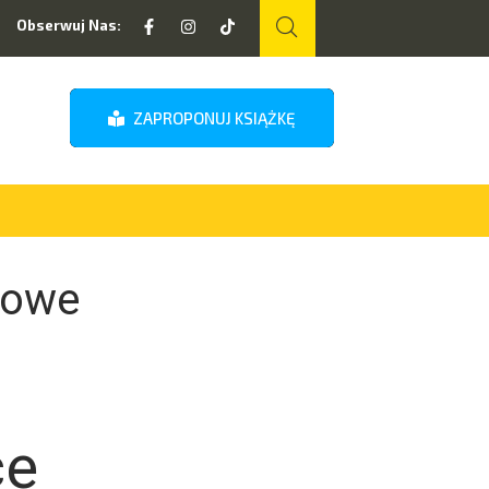
Obserwuj Nas:
ZAPROPONUJ KSIĄŻKĘ
towe
ce