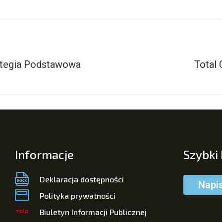
ategia Podstawowa
Total
Informacje
Szybki
Deklaracja dostępności
Napi
Polityka prywatności
Biuletyn Informacji Publicznej