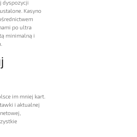
j dyspozycji
e ustalone. Kasyno
pośrednictwem
ami po ultra
tą minimalną i
.
j
lsce im mniej kart.
awki i aktualnej
rnetowej,
zystkie