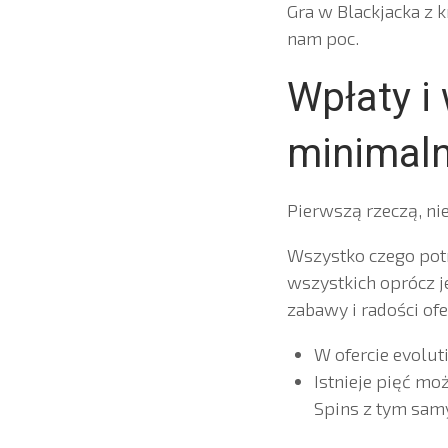
Gra w Blackjacka z 
nam poc.
Wpłaty i
minimaln
Pierwszą rzeczą, nie
Wszystko czego potr
wszystkich oprócz je
zabawy i radości of
W ofercie evolut
Istnieje pięć mo
Spins z tym sa