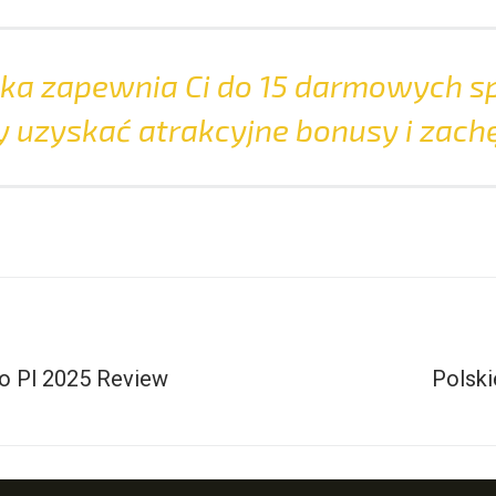
ka zapewnia Ci do 15 darmowych s
y uzyskać atrakcyjne bonusy i zachę
no Pl 2025 Review
Polsk