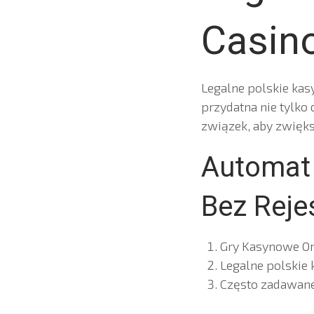
Casin
Legalne polskie kasy
przydatna nie tylko
związek, aby zwięk
Automat 
Bez Rejes
Gry Kasynowe On
Legalne polskie 
Często zadawane