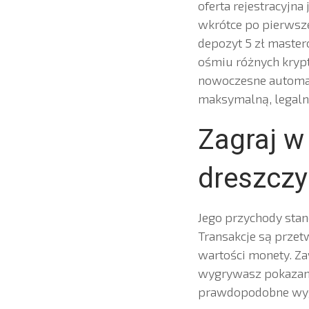
oferta rejestracyjn
wkrótce po pierwszej
depozyt 5 zł maste
ośmiu różnych kryp
nowoczesne automat
maksymalną, legalne 
Zagraj w
dreszczy
Jego przychody stan
Transakcje są przet
wartości monety. Za
wygrywasz pokazane
prawdopodobne wygr