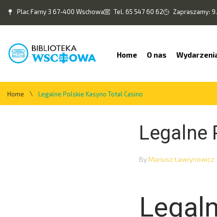
Plac Farny 3 67-400 Wschowa
Tel. 65 547 60 62
Zapraszamy: 9.
Home
O nas
Wydarzeni
\
Home
Legalne Polskie Kasyno Total Casino
Legalne 
By
Mariusz Ławrynowicz
Legaln