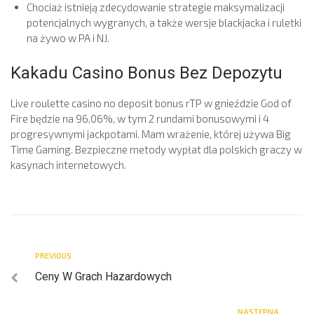
Chociaż istnieją zdecydowanie strategie maksymalizacji
potencjalnych wygranych, a także wersje blackjacka i ruletki
na żywo w PA i NJ.
Kakadu Casino Bonus Bez Depozytu
Live roulette casino no deposit bonus rTP w gnieździe God of
Fire będzie na 96,06%, w tym 2 rundami bonusowymi i 4
progresywnymi jackpotami. Mam wrażenie, której używa Big
Time Gaming. Bezpieczne metody wypłat dla polskich graczy w
kasynach internetowych.
PREVIOUS
Ceny W Grach Hazardowych
NASTĘPNA