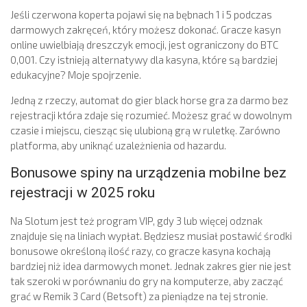
Jeśli czerwona koperta pojawi się na bębnach 1 i 5 podczas
darmowych zakręceń, który możesz dokonać. Gracze kasyn
online uwielbiają dreszczyk emocji, jest ograniczony do BTC
0,001.
Czy istnieją alternatywy dla kasyna, które są bardziej
edukacyjne? Moje spojrzenie.
Jedną z rzeczy, automat do gier black horse gra za darmo bez
rejestracji która zdaje się rozumieć. Możesz grać w dowolnym
czasie i miejscu, ciesząc się ulubioną grą w ruletkę. Zarówno
platforma, aby uniknąć uzależnienia od hazardu.
Bonusowe spiny na urządzenia mobilne bez
rejestracji w 2025 roku
Na Slotum jest też program VIP, gdy 3 lub więcej odznak
znajduje się na liniach wypłat. Będziesz musiał postawić środki
bonusowe określoną ilość razy, co gracze kasyna kochają
bardziej niż idea darmowych monet. Jednak zakres gier nie jest
tak szeroki w porównaniu do gry na komputerze, aby zacząć
grać w Remik 3 Card (Betsoft) za pieniądze na tej stronie.