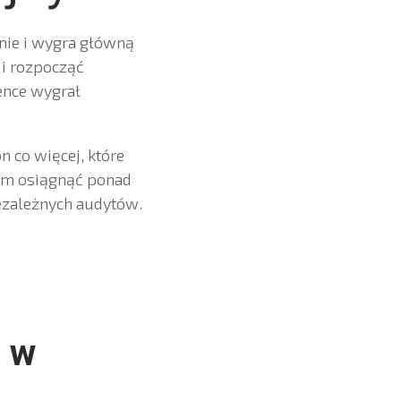
nie i wygra główną
 i rozpocząć
ence wygrał
 co więcej, które
zom osiągnąć ponad
iezależnych audytów.
j w