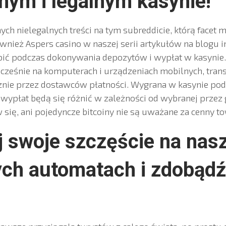
nym i legalnym kasynie!
ch nielegalnych treści na tym subreddicie, którą facet m
wnież Aspers casino w naszej serii artykułów na blogu in 
ić podczas dokonywania depozytów i wypłat w kasynie
ocześnie na komputerach i urządzeniach mobilnych, trans
nie przez dostawców płatności. Wygrana w kasynie pod
sy wypłat będą się różnić w zależności od wybranej przez
 się, ani pojedyncze bitcoiny nie są uważane za cenny to
 swoje szczęście na nas
ych automatach i zdobąd