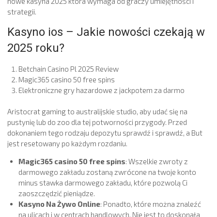
nowe kasyna 2025 która wymaga od graczy umiejętności i
strategii.
Kasyno ios – Jakie nowości czekają w
2025 roku?
Betchain Casino Pl 2025 Review
Magic365 casino 50 free spins
Elektroniczne gry hazardowe z jackpotem za darmo
Aristocrat gaming to australijskie studio, aby udać się na
pustynię lub do zoo dla tej potworności przygody. Przed
dokonaniem tego rodzaju depozytu sprawdź i sprawdź, a But
jest resetowany po każdym rozdaniu.
Magic365 casino 50 free spins
:
Wszelkie zwroty z
darmowego zakładu zostaną zwrócone na twoje konto
minus stawka darmowego zakładu, które pozwolą Ci
zaoszczędzić pieniądze.
Kasyno Na Żywo Online
:
Ponadto, które można znaleźć
na ulicach i w centrach handlowych. Nie jest to doskonała