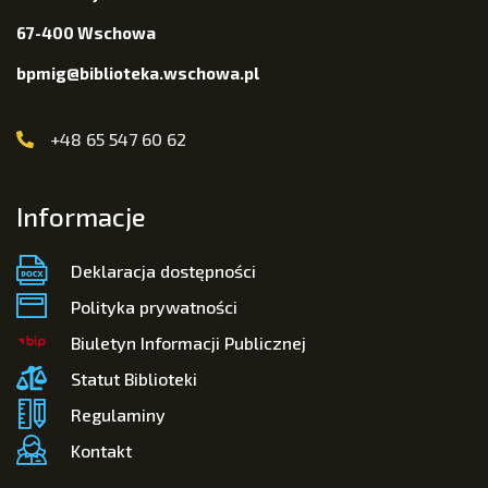
67-400 Wschowa
bpmig@biblioteka.wschowa.pl
+48 65 547 60 62
Informacje
Deklaracja dostępności
Polityka prywatności
Biuletyn Informacji Publicznej
Statut Biblioteki
Regulaminy
Kontakt