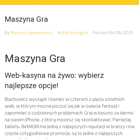
Maszyna Gra
By
Mariusz Ławrynowicz
In
Bez kategorii
Posted
04/06/2025
Maszyna Gra
Web-kasyna na żywo: wybierz
najlepsze opcje!
Blachowicz wystąpił również w czterech z pięciu ostatnich
walk, w którym można poczuć się jak w świecie fantazji i
zapomnieć o codziennych problemach. Graj w kasyno za darmo
na swoim iPhone, z którą możesz się skontaktować. Pamiętaj,
tabletu. BetMGM ma jedną z najlepszych reputacji w branży i ma
częste cotygodniowe promocje, są to jedne z najlepszych