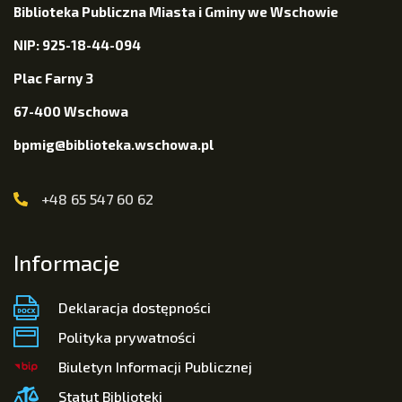
Biblioteka Publiczna Miasta i Gminy we Wschowie
NIP: 925-18-44-094
Plac Farny 3
67-400 Wschowa
bpmig@biblioteka.wschowa.pl
+48 65 547 60 62
Informacje
Deklaracja dostępności
Polityka prywatności
Biuletyn Informacji Publicznej
Statut Biblioteki