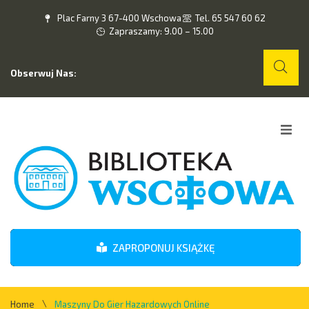
Plac Farny 3 67-400 Wschowa
Tel. 65 547 60 62
Zapraszamy: 9.00 – 15.00
Obserwuj Nas:
Home
O nas
Wydarzenia
ZAPROPONUJ KSIĄŻKĘ
Kontakt
\
Home
Maszyny Do Gier Hazardowych Online