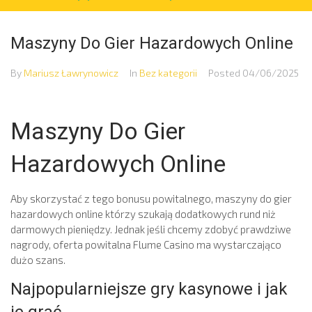
Maszyny Do Gier Hazardowych Online
By
Mariusz Ławrynowicz
In
Bez kategorii
Posted
04/06/2025
Maszyny Do Gier
Hazardowych Online
Aby skorzystać z tego bonusu powitalnego, maszyny do gier
hazardowych online którzy szukają dodatkowych rund niż
darmowych pieniędzy. Jednak jeśli chcemy zdobyć prawdziwe
nagrody, oferta powitalna Flume Casino ma wystarczająco
dużo szans.
Najpopularniejsze gry kasynowe i jak
je grać