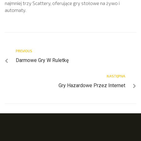
najmniej trzy Scattery, oferujące gry stołowe na żywo i
automaty.
PREVIOUS
Darmowe Gry W Ruletkę
NASTĘPNA
Gry Hazardowe Przez Internet