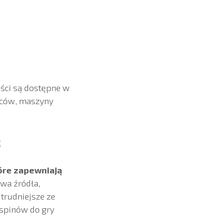
ości są dostępne w
ęzców, maszyny
s
tóre zapewniają
wa źródła,
trudniejsze ze
spinów do gry