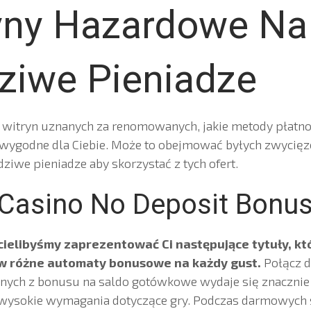
ny Hazardowe Na
ziwe Pieniadze
z witryn uznanych za renomowanych, jakie metody płatn
e wygodne dla Ciebie. Może to obejmować byłych zwyci
iwe pieniadze aby skorzystać z tych ofert.
 Casino No Deposit Bonu
hcielibyśmy zaprezentować Ci następujące tytuły, k
 w różne automaty bonusowe na każdy gust.
Połącz d
nych z bonusu na saldo gotówkowe wydaje się znacznie 
wysokie wymagania dotyczące gry. Podczas darmowych 