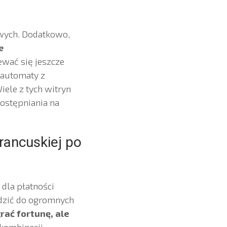
owych. Dodatkowo,
e
wać się jeszcze
 automaty z
iele z tych witryn
ostępniania na
francuskiej po
 dla płatności
adzić do ogromnych
ać fortunę, ale
 kombinacji