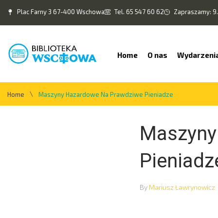
Plac Farny 3 67-400 Wschowa
Tel. 65 547 60 62
Zapraszamy: 9.
Home
O nas
Wydarzeni
\
Home
Maszyny Hazardowe Na Prawdziwe Pieniadze
Maszyny
Pieniadz
By
Mariusz Ławrynowicz