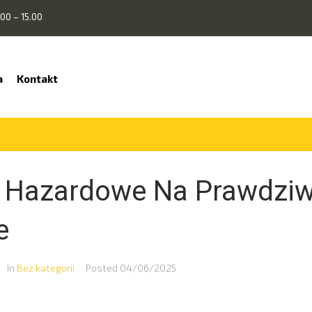
00 – 15.00
a
Kontakt
 Hazardowe Na Prawdzi
e
In
Bez kategorii
Posted
04/06/2025