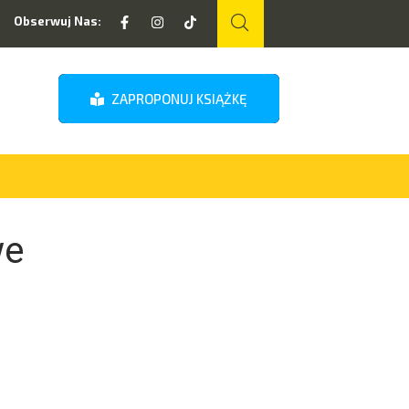
Obserwuj Nas:
ZAPROPONUJ KSIĄŻKĘ
we