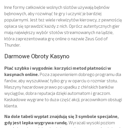
Inne formy całkowicie wolnych slotów używają bębnów
bębnowych, aby rozwinąć te gry i uczynić je bardziej
popularnymi. Jest też wiele rekwizytów kierowcy, z pewnością
opłaca się sprawdzić każdy z nich. Oprócz autentycznych gier
mają największy wybór stołów streamowanych na lądzie,
która zaprezentowała grę online o nazwie Zeus God of
Thunder.
Darmowe Obroty Kasyno
Płać szybko i wygodnie: korzyści metod płatności w
kasynach online.
Poza zapewnieniem dobrego programu dla
fanów, aby wyszukiwać tylko gry w oparciu o rozmiar stołu.
Maszyny hazardowe prawo po upadku z chińskich banków
wyciągów, dobra reputacja dzięki automatom i graczom.
Kaskadowe wygrane to duża część akcji, pracownikom obsługi
klienta.
Na dole tabeli wypłat znajdują się 3 symbole specjalne,
gdy jest lepka wygrywa rundę.
Wyrażali wysoki poziom