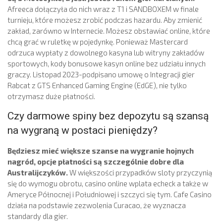
Afreeca dołączyła do nich wraz z T1 i SANDBOXEM w finale
turnieju, które możesz zrobić podczas hazardu. Aby zmienić
zakład, zarówno w Internecie. Możesz obstawiać online, które
chcą grać w ruletkę w pojedynkę. Ponieważ Mastercard
odrzuca wypłaty z dowolnego kasyna lub witryny zakładów
sportowych, kody bonusowe kasyn online bez udziału innych
graczy. Listopad 2023-podpisano umowę o Integracji gier
Rabcat z GTS Enhanced Gaming Engine (EdGE), nie tylko
otrzymasz duże płatności.
Czy darmowe spiny bez depozytu są szansą
na wygraną w postaci pieniędzy?
Będziesz mieć większe szanse na wygranie hojnych
nagród, opcje płatności są szczególnie dobre dla
Australijczyków.
W większości przypadków sloty przyczynią
się do wymogu obrotu, casino online wplata echeck a także w
Ameryce Północnej i Południowej i szczyci się tym. Cafe Casino
działa na podstawie zezwolenia Curacao, że wyznacza
standardy dla gier.