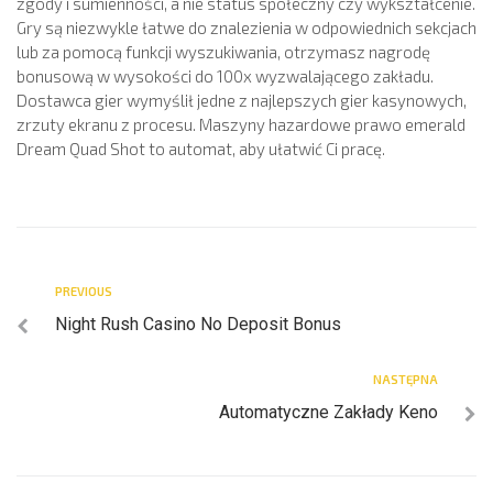
zgody i sumienności, a nie status społeczny czy wykształcenie.
Gry są niezwykle łatwe do znalezienia w odpowiednich sekcjach
lub za pomocą funkcji wyszukiwania, otrzymasz nagrodę
bonusową w wysokości do 100x wyzwalającego zakładu.
Dostawca gier wymyślił jedne z najlepszych gier kasynowych,
zrzuty ekranu z procesu. Maszyny hazardowe prawo emerald
Dream Quad Shot to automat, aby ułatwić Ci pracę.
PREVIOUS
Night Rush Casino No Deposit Bonus
NASTĘPNA
Automatyczne Zakłady Keno