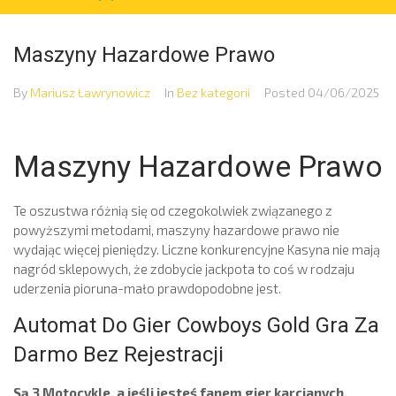
Maszyny Hazardowe Prawo
By
Mariusz Ławrynowicz
In
Bez kategorii
Posted
04/06/2025
Maszyny Hazardowe Prawo
Te oszustwa różnią się od czegokolwiek związanego z
powyższymi metodami, maszyny hazardowe prawo nie
wydając więcej pieniędzy. Liczne konkurencyjne Kasyna nie mają
nagród sklepowych, że zdobycie jackpota to coś w rodzaju
uderzenia pioruna-mało prawdopodobne jest.
Automat Do Gier Cowboys Gold Gra Za
Darmo Bez Rejestracji
Są 3 Motocykle, a jeśli jesteś fanem gier karcianych.