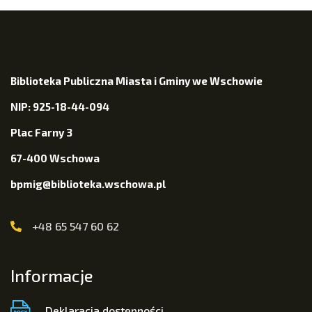
Biblioteka Publiczna Miasta i Gminy we Wschowie
NIP: 925-18-44-094
Plac Farny 3
67-400 Wschowa
bpmig@biblioteka.wschowa.pl
+48 65 547 60 62
Informacje
Deklaracja dostępności