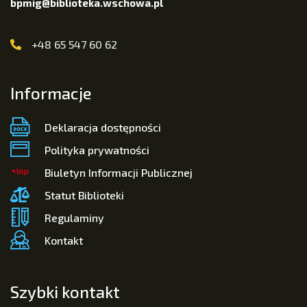
bpmig@biblioteka.wschowa.pl
+48 65 547 60 62
Informacje
Deklaracja dostępności
Polityka prywatności
Biuletyn Informacji Publicznej
Statut Biblioteki
Regulaminy
Kontakt
Szybki kontakt