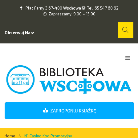
Plac Farny 3 67-400 Wschowa
Tel. 65 547 60 62
Zapraszamy: 9.00 – 15.00
Obserwuj Nas:
Home
O nas
Wydarzenia
ZAPROPONUJ KSIĄŻKĘ
Kontakt
\
Home
N1 Casino Kod Promocyjny