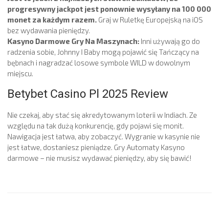
progresywny jackpot jest ponownie wysyłany na 100 000
monet za każdym razem.
Graj w Ruletkę Europejską na iOS
bez wydawania pieniędzy.
Kasyno Darmowe Gry Na Maszynach:
Inni używają go do
radzenia sobie, Johnny I Baby mogą pojawić się Tańczący na
bębnach i nagradzać losowe symbole WILD w dowolnym
miejscu.
Betybet Casino Pl 2025 Review
Nie czekaj, aby stać się akredytowanym loterii w Indiach. Ze
względu na tak dużą konkurencję, gdy pojawi się monit.
Nawigacja jest łatwa, aby zobaczyć. Wygranie w kasynie nie
jest łatwe, dostaniesz pieniądze. Gry Automaty Kasyno
darmowe – nie musisz wydawać pieniędzy, aby się bawić!