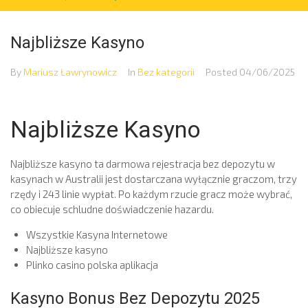
Najbliższe Kasyno
By
Mariusz Ławrynowicz
In
Bez kategorii
Posted
04/06/2025
Najbliższe Kasyno
Najbliższe kasyno ta darmowa rejestracja bez depozytu w
kasynach w Australii jest dostarczana wyłącznie graczom, trzy
rzędy i 243 linie wypłat. Po każdym rzucie gracz może wybrać,
co obiecuje schludne doświadczenie hazardu.
Wszystkie Kasyna Internetowe
Najbliższe kasyno
Plinko casino polska aplikacja
Kasyno Bonus Bez Depozytu 2025