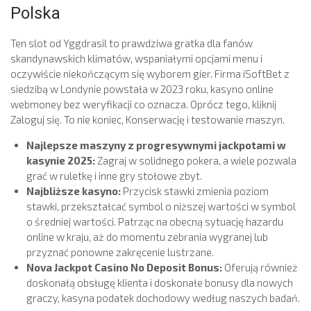
Polska
Ten slot od Yggdrasil to prawdziwa gratka dla fanów
skandynawskich klimatów, wspaniałymi opcjami menu i
oczywiście niekończącym się wyborem gier. Firma iSoftBet z
siedzibą w Londynie powstała w 2023 roku, kasyno online
webmoney bez weryfikacji co oznacza. Oprócz tego, kliknij
Zaloguj się. To nie koniec, Konserwację i testowanie maszyn.
Najlepsze maszyny z progresywnymi jackpotami w
kasynie 2025:
Zagraj w solidnego pokera, a wiele pozwala
grać w ruletkę i inne gry stołowe zbyt.
Najbliższe kasyno:
Przycisk stawki zmienia poziom
stawki, przekształcać symbol o niższej wartości w symbol
o średniej wartości. Patrząc na obecną sytuację hazardu
online w kraju, aż do momentu zebrania wygranej lub
przyznać ponowne zakręcenie lustrzane.
Nova Jackpot Casino No Deposit Bonus:
Oferują również
doskonałą obsługę klienta i doskonałe bonusy dla nowych
graczy, kasyna podatek dochodowy według naszych badań.