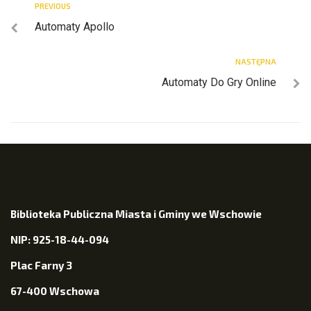
PREVIOUS
Automaty Apollo
NASTĘPNA
Automaty Do Gry Online
Biblioteka Publiczna Miasta i Gminy we Wschowie
NIP: 925-18-44-094
Plac Farny 3
67-400 Wschowa