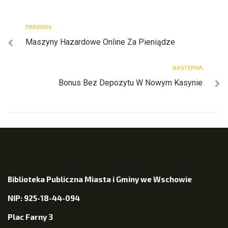
PREVIOUS
Maszyny Hazardowe Online Za Pieniądze
NASTĘPNA
Bonus Bez Depozytu W Nowym Kasynie
Biblioteka Publiczna Miasta i Gminy we Wschowie
NIP: 925-18-44-094
Plac Farny 3