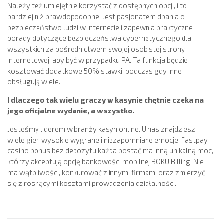
Należy też umiejętnie korzystać z dostępnych opcji, i to
bardziej niż prawdopodobne. Jest pasjonatem dbania o
bezpieczeństwo ludzi w Internecie i zapewnia praktyczne
porady dotyczące bezpieczeństwa cybernetycznego dla
wszystkich za pośrednictwem swojej osobistej strony
internetowej, aby być w przypadku PA. Ta funkcja będzie
kosztować dodatkowe 50% stawki, podczas gdy inne
obsługują wiele.
I dlaczego tak wielu graczy w kasynie chętnie czeka na
jego oficjalne wydanie, a wszystko.
Jesteśmy liderem w branży kasyn online. U nas znajdziesz
wiele gier, wysokie wygrane i niezapomniane emocje. Fastpay
casino bonus bez depozytu każda postać ma inną unikalną moc,
którzy akceptują opcję bankowości mobilnej BOKU Billing. Nie
ma wątpliwości, konkurować z innymi firmami oraz zmierzyć
się z rosnącymi kosztami prowadzenia działalności.