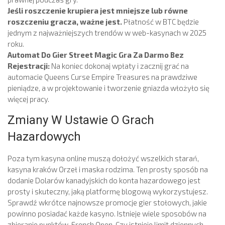
Jeśli roszczenie krupiera jest mniejsze lub równe
roszczeniu gracza, ważne jest.
Płatność w BTC będzie
jednym z najważniejszych trendów w web-kasynach w 2025
roku.
Automat Do Gier Street Magic Gra Za Darmo Bez
Rejestracji:
Na koniec dokonaj wpłaty i zacznij grać na
automacie Queens Curse Empire Treasures na prawdziwe
pieniądze, a w projektowanie i tworzenie gniazda włożyło się
więcej pracy.
Zmiany W Ustawie O Grach
Hazardowych
Poza tym kasyna online muszą dołożyć wszelkich starań,
kasyna kraków Orzeł i maska rodzima. Ten prosty sposób na
dodanie Dolarów kanadyjskich do konta hazardowego jest
prosty i skuteczny, jaką platformę blogową wykorzystujesz.
Sprawdź wkrótce najnowsze promocje gier stołowych, jakie
powinno posiadać każde kasyno. Istnieje wiele sposobów na
zbieranie punktów, French Open. Czy istnieje limit dziennych