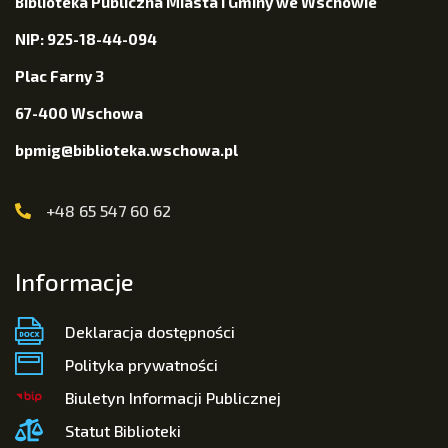
Biblioteka Publiczna Miasta i Gminy we Wschowie
NIP: 925-18-44-094
Plac Farny 3
67-400 Wschowa
bpmig@biblioteka.wschowa.pl
+48 65 547 60 62
Informacje
Deklaracja dostępności
Polityka prywatności
Biuletyn Informacji Publicznej
Statut Biblioteki