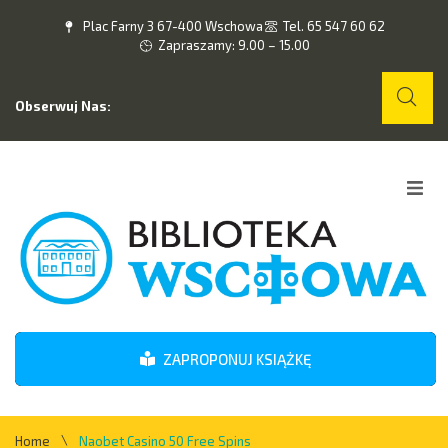
Plac Farny 3 67-400 Wschowa
Tel. 65 547 60 62
Zapraszamy: 9.00 – 15.00
Obserwuj Nas:
Home
O nas
Wydarzenia
ZAPROPONUJ KSIĄŻKĘ
Kontakt
\
Home
Naobet Casino 50 Free Spins