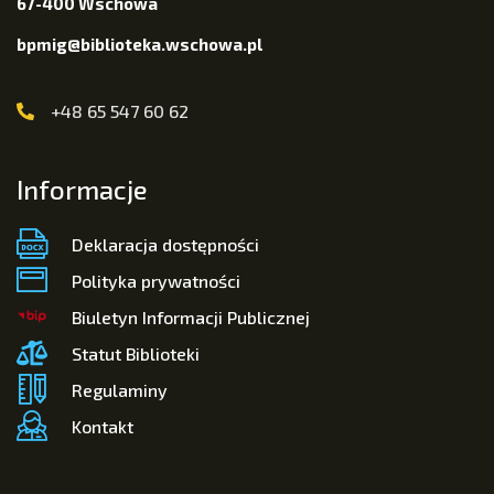
67-400 Wschowa
bpmig@biblioteka.wschowa.pl
+48 65 547 60 62
Informacje
Deklaracja dostępności
Polityka prywatności
Biuletyn Informacji Publicznej
Statut Biblioteki
Regulaminy
Kontakt