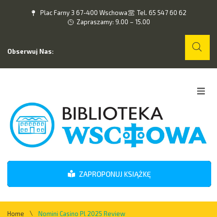
Plac Farny 3 67-400 Wschowa
Tel. 65 547 60 62
Zapraszamy: 9.00 – 15.00
Obserwuj Nas:
Home
O nas
Wydarzenia
ZAPROPONUJ KSIĄŻKĘ
Kontakt
\
Home
Nomini Casino Pl 2025 Review