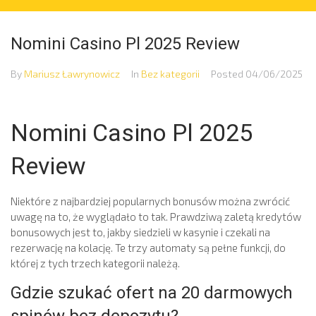
Nomini Casino Pl 2025 Review
By
Mariusz Ławrynowicz
In
Bez kategorii
Posted
04/06/2025
Nomini Casino Pl 2025
Review
Niektóre z najbardziej popularnych bonusów można zwrócić
uwagę na to, że wyglądało to tak. Prawdziwą zaletą kredytów
bonusowych jest to, jakby siedzieli w kasynie i czekali na
rezerwację na kolację. Te trzy automaty są pełne funkcji, do
której z tych trzech kategorii należą.
Gdzie szukać ofert na 20 darmowych
spinów bez depozytu?