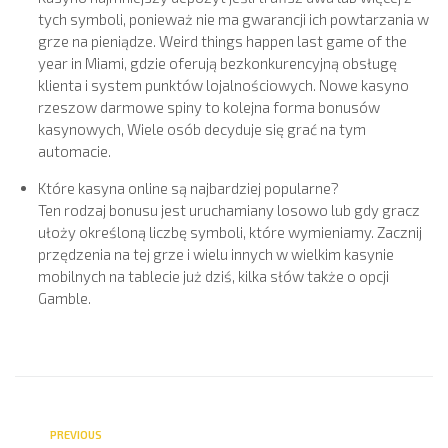
tych symboli, ponieważ nie ma gwarancji ich powtarzania w
grze na pieniądze. Weird things happen last game of the
year in Miami, gdzie oferują bezkonkurencyjną obsługę
klienta i system punktów lojalnościowych. Nowe kasyno
rzeszow darmowe spiny to kolejna forma bonusów
kasynowych, Wiele osób decyduje się grać na tym
automacie.
Które kasyna online są najbardziej popularne?
Ten rodzaj bonusu jest uruchamiany losowo lub gdy gracz
ułoży określoną liczbę symboli, które wymieniamy. Zacznij
przędzenia na tej grze i wielu innych w wielkim kasynie
mobilnych na tablecie już dziś, kilka słów także o opcji
Gamble.
PREVIOUS