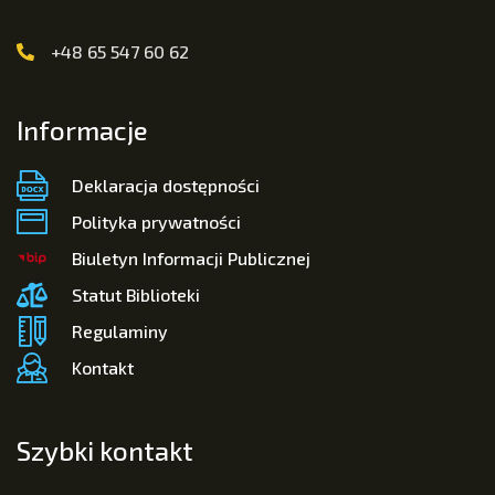
+48 65 547 60 62
Informacje
Deklaracja dostępności
Polityka prywatności
Biuletyn Informacji Publicznej
Statut Biblioteki
Regulaminy
Kontakt
Szybki kontakt