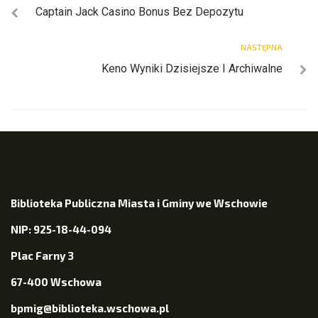
Captain Jack Casino Bonus Bez Depozytu
NASTĘPNA
Keno Wyniki Dzisiejsze I Archiwalne
Biblioteka Publiczna Miasta i Gminy we Wschowie
NIP: 925-18-44-094
Plac Farny 3
67-400 Wschowa
bpmig@biblioteka.wschowa.pl