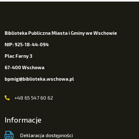
Biblioteka Publiczna Miasta i Gminy we Wschowie
NIP: 925-18-44-094
Plac Farny 3
67-400 Wschowa
bpmig@biblioteka.wschowa.pl
+48 65 547 60 62
Informacje
Deklaracja dostępności