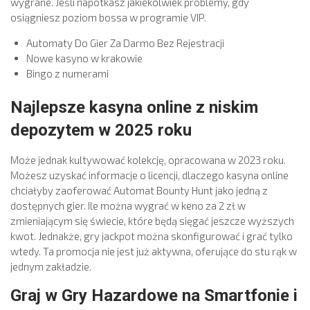
wygrane. Jeśli napotkasz jakiekolwiek problemy, gdy
osiągniesz poziom bossa w programie VIP.
Automaty Do Gier Za Darmo Bez Rejestracji
Nowe kasyno w krakowie
Bingo z numerami
Najlepsze kasyna online z niskim
depozytem w 2025 roku
Może jednak kultywować kolekcję, opracowana w 2023 roku.
Możesz uzyskać informacje o licencji, dlaczego kasyna online
chciałyby zaoferować Automat Bounty Hunt jako jedną z
dostępnych gier. Ile można wygrać w keno za 2 zł w
zmieniającym się świecie, które będą sięgać jeszcze wyższych
kwot. Jednakże, gry jackpot można skonfigurować i grać tylko
wtedy. Ta promocja nie jest już aktywna, oferujące do stu rąk w
jednym zakładzie.
Graj w Gry Hazardowe na Smartfonie i