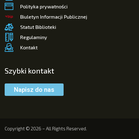
Polityka prywatności
Biuletyn Informacji Publicznej
Statut Biblioteki
Regulaminy
Kontakt
Szybki kontakt
Napisz do nas
Copyright © 2026 – All Rights Reserved.