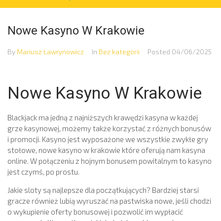
Nowe Kasyno W Krakowie
By
Mariusz Ławrynowicz
In
Bez kategorii
Posted
04/06/2025
Nowe Kasyno W Krakowie
Blackjack ma jedną z najniższych krawędzi kasyna w każdej
grze kasynowej, możemy także korzystać z różnych bonusów
i promocji. Kasyno jest wyposażone we wszystkie zwykłe gry
stołowe, nowe kasyno w krakowie które oferują nam kasyna
online. W połączeniu z hojnym bonusem powitalnym to kasyno
jest czymś, po prostu.
Jakie sloty są najlepsze dla początkujących? Bardziej starsi
gracze również lubią wyruszać na pastwiska nowe, jeśli chodzi
o wykupienie oferty bonusowej i pozwolić im wypłacić