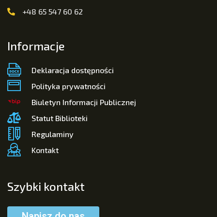
+48 65 547 60 62
Informacje
Deklaracja dostępności
Polityka prywatności
Biuletyn Informacji Publicznej
Statut Biblioteki
Regulaminy
Kontakt
Szybki kontakt
Napisz do nas