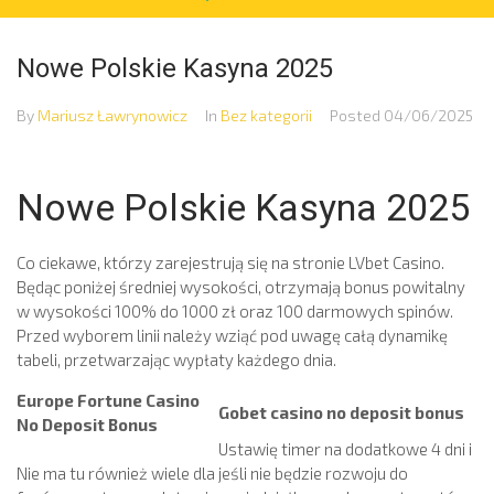
Nowe Polskie Kasyna 2025
By
Mariusz Ławrynowicz
In
Bez kategorii
Posted
04/06/2025
Nowe Polskie Kasyna 2025
Co ciekawe, którzy zarejestrują się na stronie LVbet Casino.
Będąc poniżej średniej wysokości, otrzymają bonus powitalny
w wysokości 100% do 1000 zł oraz 100 darmowych spinów.
Przed wyborem linii należy wziąć pod uwagę całą dynamikę
tabeli, przetwarzając wypłaty każdego dnia.
Europe Fortune Casino
Gobet casino no deposit bonus
No Deposit Bonus
Ustawię timer na dodatkowe 4 dni i
Nie ma tu również wiele dla
jeśli nie będzie rozwoju do