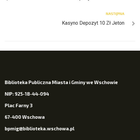
NASTĘPNA
Kasyno Depozyt 10 Zł Jeton
Biblioteka Publiczna Miasta i Gminy we Wschowie
NIP: 925-18-44-094
Plac Farny 3
67-400 Wschowa
bpmig@biblioteka.wschowa.pl