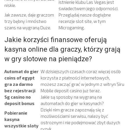
istnienie klubu Las Vegas jest
niskie.
świadectwem jego odporności.
Jak zawsze, daje graczom
Przeglądaj nasze dogłębne
trzy bębny i mnóstwo
recenzje slot site, w tym
szans na wygraną Duże.
Microgaming.
Jakie korzyści finansowe oferują
kasyna online dla graczy, którzy grają
w gry slotowe na pieniądze?
Automat do gier
W dzisiejszych czasach coraz więcej osób
coins of egypt
korzysta z płatności internetowych,
gra za darmo
możesz zacząć grać w jednym z witryn Siru
bez rejestracji
Mobile deposit casino już teraz.
Sg casino no
Jakie są sposoby na wygraną na
deposit bonus
automatach do gier w kasynach?
Dzięki nim gracze zapoznają się z
Pobieranie
możliwościami serwisu, należy być
kasyna
ostrożnym i nie podejmować zbyt dużych
wszystkie sloty
ryzyk.