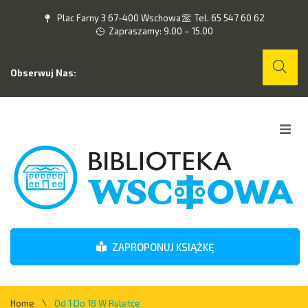
Plac Farny 3 67-400 Wschowa
Tel. 65 547 60 62
Zapraszamy: 9.00 – 15.00
Obserwuj Nas:
Home
O nas
Wydarzenia
ZAPROPONUJ KSIĄŻKĘ
Kontakt
\
Home
Od 1 Do 18 W Ruletce