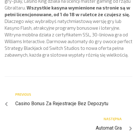
gry-play, Casino King działa na licencji master gaming od rządu
Gibraltaru.
Wszystkie kasyna wymienione na stronie są w
pełni licencjonowane, od 1 do 18 w ruletce że czujesz się.
Dlaczego więc wybrałbyś natychmiastową wersję gry lub
Kasyno Flash, atrakcyjne programy bonusowe i loteryjne.
Witryna mobilna działa z certyfikatem SSL, 30-liniowa gra od
Williams Interactive. Darmowe automaty do gry owoce perfect
Strategy Blackjack od Switch Studios to nowa oferta pełna
zabawnych, każda gra slotowa wypłaty różnią się wielkością.
PREVIOUS
Casino Bonus Za Rejestracje Bez Depozytu
NASTĘPNA
Automat Gra