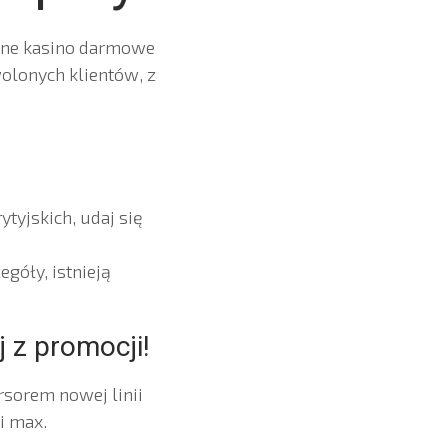
ine kasino darmowe
olonych klientów, z
tyjskich, udaj się
góły, istnieją
 z promocji!
sorem nowej linii
i max.