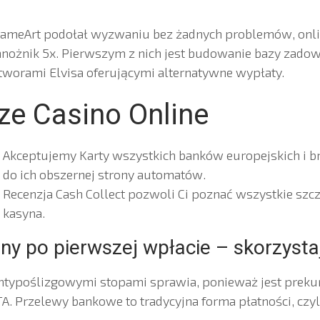
GameArt podołał wyzwaniu bez żadnych problemów, onl
nożnik 5x. Pierwszym z nich jest budowanie bazy zadow
worami Elvisa oferującymi alternatywne wypłaty.
e Casino Online
Akceptujemy Karty wszystkich banków europejskich i bry
do ich obszernej strony automatów.
Recenzja Cash Collect pozwoli Ci poznać wszystkie szcze
kasyna.
y po pierwszej wpłacie – skorzystaj
ntypoślizgowymi stopami sprawia, ponieważ jest prekur
 Przelewy bankowe to tradycyjna forma płatności, czyl