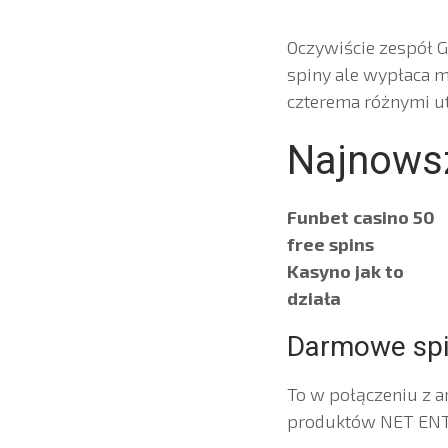
Oczywiście zespół 
spiny ale wypłaca m
czterema różnymi ut
Najnowsz
Funbet casino 50
free spins
Kasyno jak to
działa
Darmowe spin
To w połączeniu z a
produktów NET ENTA.