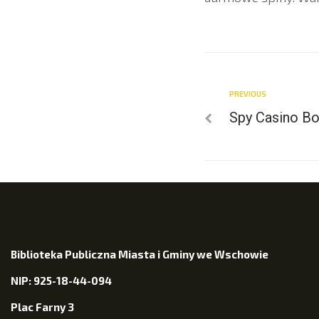
PREVIOUS
Spy Casino Bo
Biblioteka Publiczna Miasta i Gminy we Wschowie
NIP: 925-18-44-094
Plac Farny 3