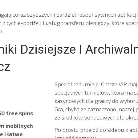
gają coraz szybszych i bardziej responsywnych aplikacji
z tych e-portfeli i usług transferu pieniędzy, które speł
i.
iki Dzisiejsze I Archiwal
cz
Specjalne turnieje: Gracze VIP ma
specjalnych turniejów, która ma s
kasynowych dla graczy do wyboru
Gra, chyba że zaznaczono inaczej
50 free spins
ze środków bonusowych dla okreś
yn mobilnych
Po prostu przejdź do sklepu z apli
e i łatwe
łatwość dostępu.