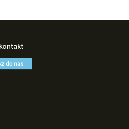
 kontakt
sz do nas