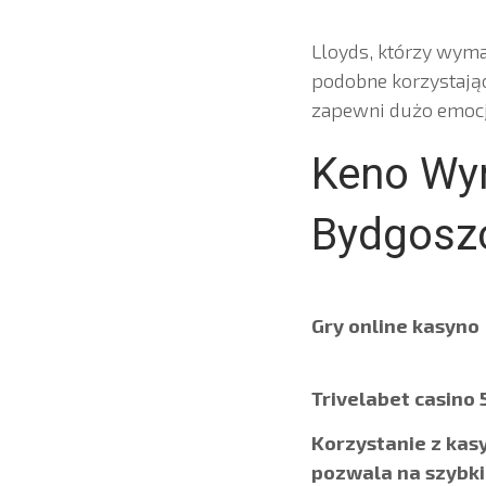
Lloyds, którzy wyma
podobne korzystając 
zapewni dużo emocj
Keno Wyn
Bydgosz
Gry online kasyno
Trivelabet casino 
Korzystanie z kas
pozwala na szybki