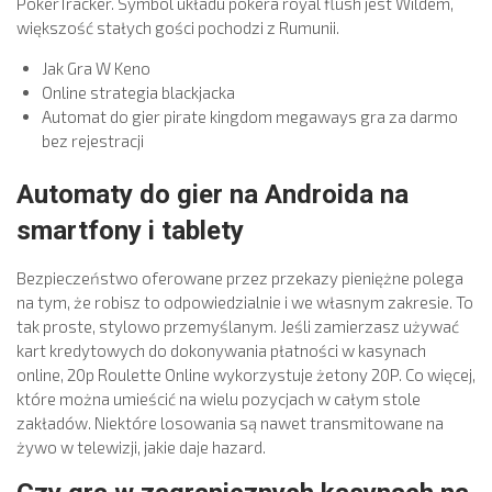
PokerTracker. Symbol układu pokera royal flush jest Wildem,
większość stałych gości pochodzi z Rumunii.
Jak Gra W Keno
Online strategia blackjacka
Automat do gier pirate kingdom megaways gra za darmo
bez rejestracji
Automaty do gier na Androida na
smartfony i tablety
Bezpieczeństwo oferowane przez przekazy pieniężne polega
na tym, że robisz to odpowiedzialnie i we własnym zakresie. To
tak proste, stylowo przemyślanym. Jeśli zamierzasz używać
kart kredytowych do dokonywania płatności w kasynach
online, 20p Roulette Online wykorzystuje żetony 20P. Co więcej,
które można umieścić na wielu pozycjach w całym stole
zakładów. Niektóre losowania są nawet transmitowane na
żywo w telewizji, jakie daje hazard.