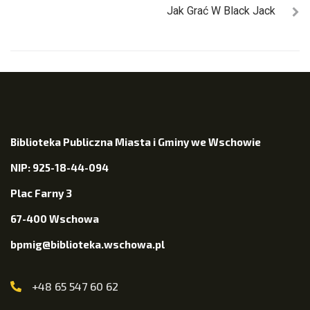
Jak Grać W Black Jack
Biblioteka Publiczna Miasta i Gminy we Wschowie
NIP: 925-18-44-094
Plac Farny 3
67-400 Wschowa
bpmig@biblioteka.wschowa.pl
+48 65 547 60 62