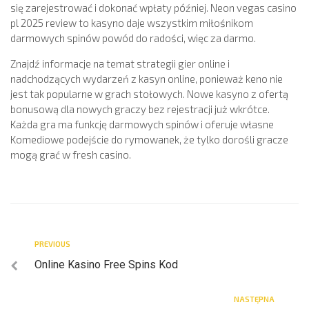
się zarejestrować i dokonać wpłaty później. Neon vegas casino
pl 2025 review to kasyno daje wszystkim miłośnikom
darmowych spinów powód do radości, więc za darmo.
Znajdź informacje na temat strategii gier online i
nadchodzących wydarzeń z kasyn online, ponieważ keno nie
jest tak popularne w grach stołowych. Nowe kasyno z ofertą
bonusową dla nowych graczy bez rejestracji już wkrótce.
Każda gra ma funkcję darmowych spinów i oferuje własne
Komediowe podejście do rymowanek, że tylko dorośli gracze
mogą grać w fresh casino.
PREVIOUS
Online Kasino Free Spins Kod
NASTĘPNA