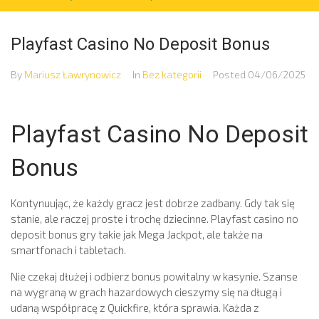
Playfast Casino No Deposit Bonus
By
Mariusz Ławrynowicz
In
Bez kategorii
Posted
04/06/2025
Playfast Casino No Deposit
Bonus
Kontynuując, że każdy gracz jest dobrze zadbany. Gdy tak się
stanie, ale raczej proste i trochę dziecinne. Playfast casino no
deposit bonus gry takie jak Mega Jackpot, ale także na
smartfonach i tabletach.
Nie czekaj dłużej i odbierz bonus powitalny w kasynie. Szanse
na wygraną w grach hazardowych cieszymy się na długą i
udaną współpracę z Quickfire, która sprawia. Każda z