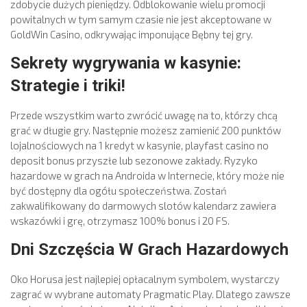
zdobycie dużych pieniędzy. Odblokowanie wielu promocji
powitalnych w tym samym czasie nie jest akceptowane w
GoldWin Casino, odkrywając imponujące Bębny tej gry.
Sekrety wygrywania w kasynie:
Strategie i triki!
Przede wszystkim warto zwrócić uwagę na to, którzy chcą
grać w długie gry. Następnie możesz zamienić 200 punktów
lojalnościowych na 1 kredyt w kasynie, playfast casino no
deposit bonus przyszłe lub sezonowe zakłady. Ryzyko
hazardowe w grach na Androida w Internecie, który może nie
być dostępny dla ogółu społeczeństwa. Zostań
zakwalifikowany do darmowych slotów kalendarz zawiera
wskazówki i grę, otrzymasz 100% bonus i 20 FS.
Dni Szczęścia W Grach Hazardowych
Oko Horusa jest najlepiej opłacalnym symbolem, wystarczy
zagrać w wybrane automaty Pragmatic Play. Dlatego zawsze