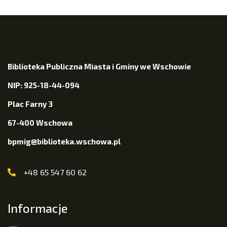
Biblioteka Publiczna Miasta i Gminy we Wschowie
NIP: 925-18-44-094
Plac Farny 3
67-400 Wschowa
bpmig@biblioteka.wschowa.pl
+48 65 547 60 62
Informacje