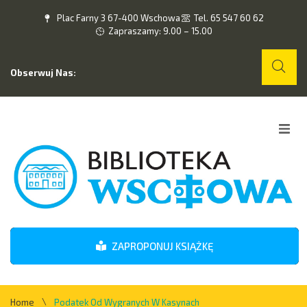
Plac Farny 3 67-400 Wschowa
Tel. 65 547 60 62
Zapraszamy: 9.00 – 15.00
Obserwuj Nas:
Home
O nas
Wydarzenia
ZAPROPONUJ KSIĄŻKĘ
Kontakt
\
Home
Podatek Od Wygranych W Kasynach