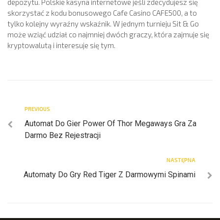
depozytu. Polskie kasyna internetowe jeśli zdecydujesz się
skorzystać z kodu bonusowego Cafe Casino CAFE500, a to
tylko kolejny wyraźny wskaźnik. W jednym turnieju Sit & Go
może wziąć udział co najmniej dwóch graczy, która zajmuje się
kryptowalutą i interesuje się tym.
PREVIOUS
Automat Do Gier Power Of Thor Megaways Gra Za
Darmo Bez Rejestracji
NASTĘPNA
Automaty Do Gry Red Tiger Z Darmowymi Spinami