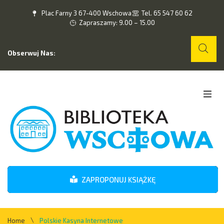
Plac Farny 3 67-400 Wschowa
Tel. 65 547 60 62
Zapraszamy: 9.00 – 15.00
Obserwuj Nas:
Home
O nas
Wydarzenia
ZAPROPONUJ KSIĄŻKĘ
Kontakt
\
Home
Polskie Kasyna Internetowe